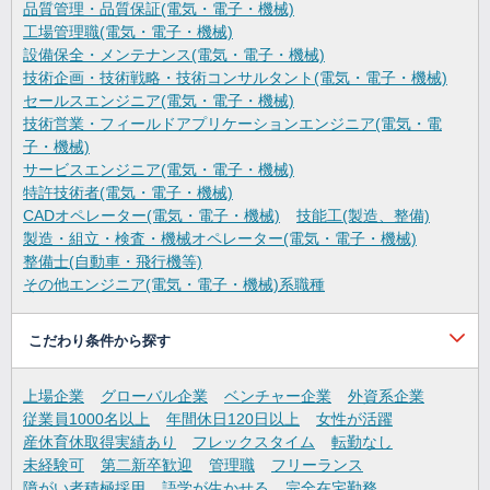
品質管理・品質保証(電気・電子・機械)
工場管理職(電気・電子・機械)
設備保全・メンテナンス(電気・電子・機械)
技術企画・技術戦略・技術コンサルタント(電気・電子・機械)
セールスエンジニア(電気・電子・機械)
技術営業・フィールドアプリケーションエンジニア(電気・電
子・機械)
サービスエンジニア(電気・電子・機械)
特許技術者(電気・電子・機械)
CADオペレーター(電気・電子・機械)
技能工(製造、整備)
製造・組立・検査・機械オペレーター(電気・電子・機械)
整備士(自動車・飛行機等)
その他エンジニア(電気・電子・機械)系職種
こだわり条件から探す
上場企業
グローバル企業
ベンチャー企業
外資系企業
従業員1000名以上
年間休日120日以上
女性が活躍
産休育休取得実績あり
フレックスタイム
転勤なし
未経験可
第二新卒歓迎
管理職
フリーランス
障がい者積極採用
語学が生かせる
完全在宅勤務