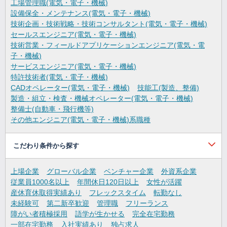
工場管理職(電気・電子・機械)
設備保全・メンテナンス(電気・電子・機械)
技術企画・技術戦略・技術コンサルタント(電気・電子・機械)
セールスエンジニア(電気・電子・機械)
技術営業・フィールドアプリケーションエンジニア(電気・電
子・機械)
サービスエンジニア(電気・電子・機械)
特許技術者(電気・電子・機械)
CADオペレーター(電気・電子・機械)
技能工(製造、整備)
製造・組立・検査・機械オペレーター(電気・電子・機械)
整備士(自動車・飛行機等)
その他エンジニア(電気・電子・機械)系職種
こだわり条件から探す
上場企業
グローバル企業
ベンチャー企業
外資系企業
従業員1000名以上
年間休日120日以上
女性が活躍
産休育休取得実績あり
フレックスタイム
転勤なし
未経験可
第二新卒歓迎
管理職
フリーランス
障がい者積極採用
語学が生かせる
完全在宅勤務
一部在宅勤務
入社実績あり
独占求人