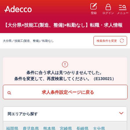
登録
ログイン
メニュー
【大分県×技能工(製造、整備)×転勤なし】転職・求人情報
大分県／技能工(製造、整備)／転勤なし
検索条件を変更
条件に合う求人は見つかりませんでした。
条件を変更して、再度検索してください。（E130021）
求人条件設定ページに戻る
同エリアから探す
福岡県
鹿児島県
熊本県
宮崎県
長崎県
大分県