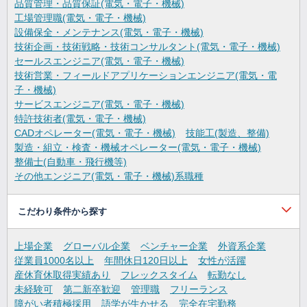
品質管理・品質保証(電気・電子・機械)
工場管理職(電気・電子・機械)
設備保全・メンテナンス(電気・電子・機械)
技術企画・技術戦略・技術コンサルタント(電気・電子・機械)
セールスエンジニア(電気・電子・機械)
技術営業・フィールドアプリケーションエンジニア(電気・電
子・機械)
サービスエンジニア(電気・電子・機械)
特許技術者(電気・電子・機械)
CADオペレーター(電気・電子・機械)
技能工(製造、整備)
製造・組立・検査・機械オペレーター(電気・電子・機械)
整備士(自動車・飛行機等)
その他エンジニア(電気・電子・機械)系職種
こだわり条件から探す
上場企業
グローバル企業
ベンチャー企業
外資系企業
従業員1000名以上
年間休日120日以上
女性が活躍
産休育休取得実績あり
フレックスタイム
転勤なし
未経験可
第二新卒歓迎
管理職
フリーランス
障がい者積極採用
語学が生かせる
完全在宅勤務