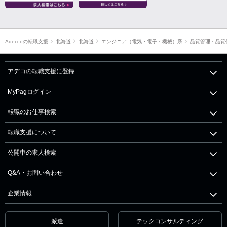
Adeccoの転職支援
北海道
北海道
エンジニア（電気・電子・機械）系
品質管理・品質
アデコの転職支援に登録
MyPagログイン
転職のお仕事検索
転職支援について
公開中の求人検索
Q&A・お問い合わせ
企業情報
派遣
テックコンサルティング