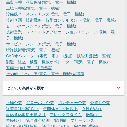
品質管理・品質保証(電気・電子・機械)
工場管理職(電気・電子・機械)
設備保全・メンテナンス(電気・電子・機械)
技術企画・技術戦略・技術コンサルタント(電気・電子・機械)
セールスエンジニア(電気・電子・機械)
技術営業・フィールドアプリケーションエンジニア(電気・電
子・機械)
サービスエンジニア(電気・電子・機械)
特許技術者(電気・電子・機械)
CADオペレーター(電気・電子・機械)
技能工(製造、整備)
製造・組立・検査・機械オペレーター(電気・電子・機械)
整備士(自動車・飛行機等)
その他エンジニア(電気・電子・機械)系職種
こだわり条件から探す
上場企業
グローバル企業
ベンチャー企業
外資系企業
従業員1000名以上
年間休日120日以上
女性が活躍
産休育休取得実績あり
フレックスタイム
転勤なし
未経験可
第二新卒歓迎
管理職
フリーランス
障がい者積極採用
語学が生かせる
完全在宅勤務