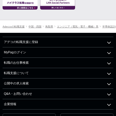
Adeccoの転職支援
中国・四国
鳥取県
エンジニア（電気・電子・機械）系
半導体設計(
アデコの転職支援に登録
MyPagログイン
転職のお仕事検索
転職支援について
公開中の求人検索
Q&A・お問い合わせ
企業情報