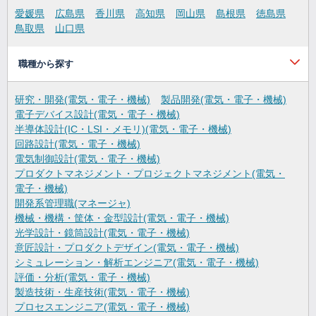
愛媛県
広島県
香川県
高知県
岡山県
島根県
徳島県
鳥取県
山口県
職種から探す
研究・開発(電気・電子・機械)
製品開発(電気・電子・機械)
電子デバイス設計(電気・電子・機械)
半導体設計(IC・LSI・メモリ)(電気・電子・機械)
回路設計(電気・電子・機械)
電気制御設計(電気・電子・機械)
プロダクトマネジメント・プロジェクトマネジメント(電気・
電子・機械)
開発系管理職(マネージャ)
機械・機構・筐体・金型設計(電気・電子・機械)
光学設計・鏡筒設計(電気・電子・機械)
意匠設計・プロダクトデザイン(電気・電子・機械)
シミュレーション・解析エンジニア(電気・電子・機械)
評価・分析(電気・電子・機械)
製造技術・生産技術(電気・電子・機械)
プロセスエンジニア(電気・電子・機械)