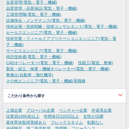
生産管理(電気・電子・機械)
品質管理・品質保証(電気・電子・機械)
工場管理職(電気・電子・機械)
設備保全・メンテナンス(電気・電子・機械)
技術企画・技術戦略・技術コンサルタント(電気・電子・機械)
セールスエンジニア(電気・電子・機械)
技術営業・フィールドアプリケーションエンジニア(電気・電
子・機械)
サービスエンジニア(電気・電子・機械)
特許技術者(電気・電子・機械)
CADオペレーター(電気・電子・機械)
技能工(製造、整備)
製造・組立・検査・機械オペレーター(電気・電子・機械)
整備士(自動車・飛行機等)
その他エンジニア(電気・電子・機械)系職種
こだわり条件から探す
上場企業
グローバル企業
ベンチャー企業
外資系企業
従業員1000名以上
年間休日120日以上
女性が活躍
産休育休取得実績あり
フレックスタイム
転勤なし
未経験可
第二新卒歓迎
管理職
フリーランス