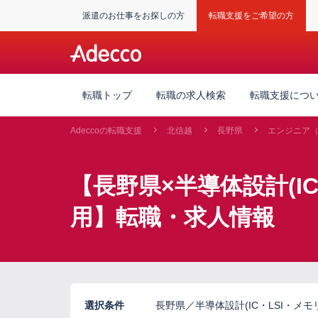
派遣のお仕事をお探しの方
転職支援をご希望の方
転職トップ
転職の求人検索
転職支援につ
Adeccoの転職支援
北信越
長野県
エンジニア
【長野県×半導体設計(I
用】転職・求人情報
選択条件
長野県／半導体設計(IC・LSI・メ