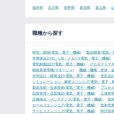
福井県
石川県
長野県
新潟県
富山県
職種から探す
研究・開発(電気・電子・機械)
製品開発(電気・
半導体設計(IC・LSI・メモリ)(電気・電子・機械)
電気制御設計(電気・電子・機械)
プロダクトマネ
開発系管理職(マネージャ)
機械・機構・筐体・金
光学設計・鏡筒設計(電気・電子・機械)
意匠設計
シミュレーション・解析エンジニア(電気・電子・機
製造技術・生産技術(電気・電子・機械)
プロセス
品質管理・品質保証(電気・電子・機械)
工場管理
設備保全・メンテナンス(電気・電子・機械)
技
セールスエンジニア(電気・電子・機械)
技術営
サービスエンジニア(電気・電子・機械)
特許技術