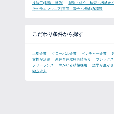
技能工(製造、整備)
製造・組立・検査・機械オペ
その他エンジニア(電気・電子・機械)系職種
こだわり条件から探す
上場企業
グローバル企業
ベンチャー企業
女性が活躍
産休育休取得実績あり
フレックス
フリーランス
障がい者積極採用
語学が生かせ
独占求人