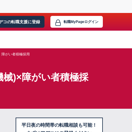
デコの転職支援に
登録
転職MyPage
ログイン
障がい者積極採用
機械)×障がい者積極採
平日夜の時間帯の転職相談も可能！