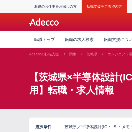
派遣のお仕事をお探しの方
転職支援をご希望の方
転職トップ
転職の求人検索
転職支援につ
Adeccoの転職支援
関東
茨城県
エンジニア（
【茨城県×半導体設計(I
用】転職・求人情報
選択条件
茨城県／半導体設計(IC・LSI・メ