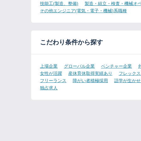
技能工(製造、整備)
製造・組立・検査・機械オペ
その他エンジニア(電気・電子・機械)系職種
こだわり条件から探す
上場企業
グローバル企業
ベンチャー企業
女性が活躍
産休育休取得実績あり
フレックス
フリーランス
障がい者積極採用
語学が生かせ
独占求人