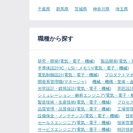
千葉県
群馬県
茨城県
神奈川県
埼玉県
職種から探す
研究・開発(電気・電子・機械)
製品開発(電気・
半導体設計(IC・LSI・メモリ)(電気・電子・機械)
電気制御設計(電気・電子・機械)
プロダクトマネ
開発系管理職(マネージャ)
機械・機構・筐体・金
光学設計・鏡筒設計(電気・電子・機械)
意匠設計
シミュレーション・解析エンジニア(電気・電子・機
製造技術・生産技術(電気・電子・機械)
プロセス
品質管理・品質保証(電気・電子・機械)
工場管理
設備保全・メンテナンス(電気・電子・機械)
技
セールスエンジニア(電気・電子・機械)
技術営
サービスエンジニア(電気・電子・機械)
特許技術