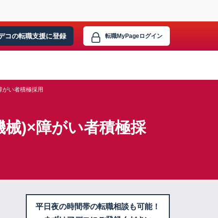
デコの転職支援に
登録
転職MyPage
ログイン
障がい者積極採用
機械)×障がい者積極採
平日夜の時間帯の転職相談も可能！