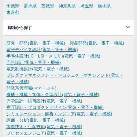
千葉県
群馬県
茨城県
神奈川県
埼玉県
栃木県
東京都
職種から探す
研究・開発(電気・電子・機械)
製品開発(電気・電子・機械)
電子デバイス設計(電気・電子・機械)
半導体設計(IC・LSI・メモリ)(電気・電子・機械)
回路設計(電気・電子・機械)
電気制御設計(電気・電子・機械)
プロダクトマネジメント・プロジェクトマネジメント(電気・
電子・機械)
開発系管理職(マネージャ)
機械・機構・筐体・金型設計(電気・電子・機械)
光学設計・鏡筒設計(電気・電子・機械)
意匠設計・プロダクトデザイン(電気・電子・機械)
シミュレーション・解析エンジニア(電気・電子・機械)
評価・分析(電気・電子・機械)
製造技術・生産技術(電気・電子・機械)
プロセスエンジニア(電気・電子・機械)