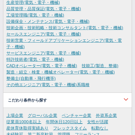
生産管理(電気・電子・機械)
品質管理・品質保証(電気・電子・機械)
工場管理職(電気・電子・機械)
設備保全・メンテナンス(電気・電子・機械)
技術企画・技術戦略・技術コンサルタント(電気・電子・機械)
セールスエンジニア(電気・電子・機械)
技術営業・フィールドアプリケーションエンジニア(電気・電
子・機械)
サービスエンジニア(電気・電子・機械)
特許技術者(電気・電子・機械)
CADオペレーター(電気・電子・機械)
技能工(製造、整備)
製造・組立・検査・機械オペレーター(電気・電子・機械)
整備士(自動車・飛行機等)
その他エンジニア(電気・電子・機械)系職種
こだわり条件から探す
上場企業
グローバル企業
ベンチャー企業
外資系企業
従業員1000名以上
年間休日120日以上
女性が活躍
産休育休取得実績あり
フレックスタイム
転勤なし
未経験可
第二新卒歓迎
管理職
フリーランス