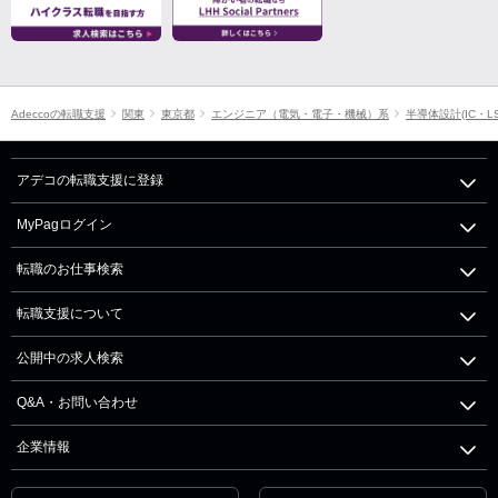
Adeccoの転職支援
関東
東京都
エンジニア（電気・電子・機械）系
半導体設計(IC・L
アデコの転職支援に登録
MyPagログイン
転職のお仕事検索
転職支援について
公開中の求人検索
Q&A・お問い合わせ
企業情報