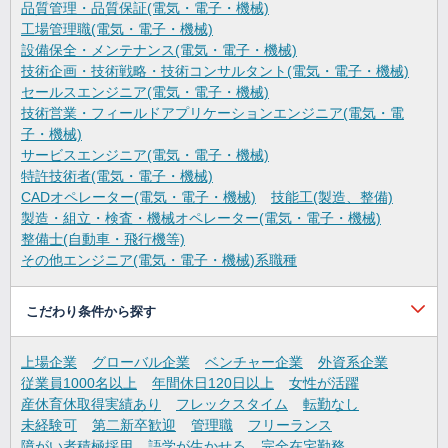
品質管理・品質保証(電気・電子・機械)
工場管理職(電気・電子・機械)
設備保全・メンテナンス(電気・電子・機械)
技術企画・技術戦略・技術コンサルタント(電気・電子・機械)
セールスエンジニア(電気・電子・機械)
技術営業・フィールドアプリケーションエンジニア(電気・電
子・機械)
サービスエンジニア(電気・電子・機械)
特許技術者(電気・電子・機械)
CADオペレーター(電気・電子・機械)
技能工(製造、整備)
製造・組立・検査・機械オペレーター(電気・電子・機械)
整備士(自動車・飛行機等)
その他エンジニア(電気・電子・機械)系職種
こだわり条件から探す
上場企業
グローバル企業
ベンチャー企業
外資系企業
従業員1000名以上
年間休日120日以上
女性が活躍
産休育休取得実績あり
フレックスタイム
転勤なし
未経験可
第二新卒歓迎
管理職
フリーランス
障がい者積極採用
語学が生かせる
完全在宅勤務