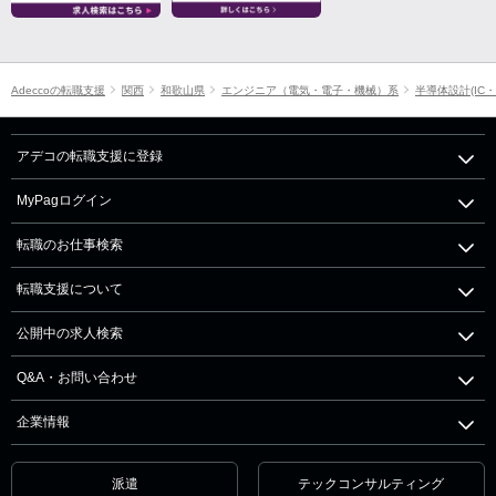
Adeccoの転職支援
関西
和歌山県
エンジニア（電気・電子・機械）系
半導体設計(IC・
アデコの転職支援に登録
MyPagログイン
転職のお仕事検索
転職支援について
公開中の求人検索
Q&A・お問い合わせ
企業情報
派遣
テックコンサルティング