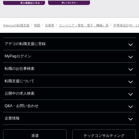
Adeccoの転職支援
関西
兵庫県
エンジニア（電気・電子・機械）系
半導体設計(IC・L
アデコの転職支援に登録
MyPagログイン
転職のお仕事検索
転職支援について
公開中の求人検索
Q&A・お問い合わせ
企業情報
派遣
テックコンサルティング