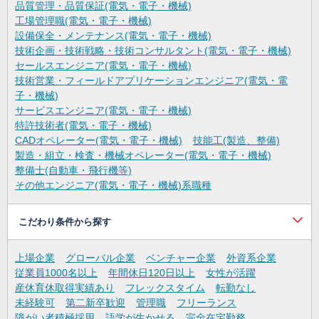
品質管理・品質保証(電気・電子・機械)
工場管理職(電気・電子・機械)
設備保全・メンテナンス(電気・電子・機械)
技術企画・技術戦略・技術コンサルタント(電気・電子・機械)
セールスエンジニア(電気・電子・機械)
技術営業・フィールドアプリケーションエンジニア(電気・電
子・機械)
サービスエンジニア(電気・電子・機械)
特許技術者(電気・電子・機械)
CADオペレーター(電気・電子・機械)
技能工(製造、整備)
製造・組立・検査・機械オペレーター(電気・電子・機械)
整備士(自動車・飛行機等)
その他エンジニア(電気・電子・機械)系職種
こだわり条件から探す
上場企業
グローバル企業
ベンチャー企業
外資系企業
従業員1000名以上
年間休日120日以上
女性が活躍
産休育休取得実績あり
フレックスタイム
転勤なし
未経験可
第二新卒歓迎
管理職
フリーランス
障がい者積極採用
語学が生かせる
完全在宅勤務