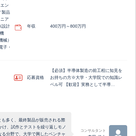
、エン
／製品
ジニア
体設計
年収
400万円～800万円
・機
機械）
電子・
【必須】半導体製造の前工程に知見を
応募資格
お持ちの方※大学・大学院での知識レ
ベル可 【歓迎】実務として半導…
とも多く、最終製品が販売される際
いかけ、試作とテストを繰り返しモノ
コンサルタント
なる分野で、大学で興したベンチャ