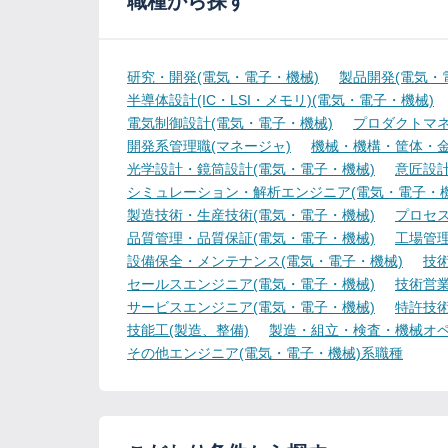
職種から探す
研究・開発(電気・電子・機械)
製品開発(電気・
半導体設計(IC・LSI・メモリ)(電気・電子・機械)
電気制御設計(電気・電子・機械)
プロダクトマネ
開発系管理職(マネージャ)
機械・機構・筐体・金
光学設計・鏡筒設計(電気・電子・機械)
意匠設計
シミュレーション・解析エンジニア(電気・電子・機
製造技術・生産技術(電気・電子・機械)
プロセス
品質管理・品質保証(電気・電子・機械)
工場管理
設備保全・メンテナンス(電気・電子・機械)
技
セールスエンジニア(電気・電子・機械)
技術営
サービスエンジニア(電気・電子・機械)
特許技術
技能工(製造、整備)
製造・組立・検査・機械オペ
その他エンジニア(電気・電子・機械)系職種