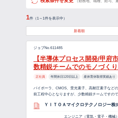
検索条件を変更
（勤務地、職種、給与、
1
件（1～1件を表示中）
新着順
ジョブNo.611485
【半導体プロセス開発/甲府市
数精鋭チームでのモノづくり
正社員
年間休日120日以上
産休育休取得実績あり
バイポーラ、CMOS、受光素子、高耐圧素子など
前工程中心となりますが、少数精鋭チームですの
ＹＩＴＯＡマイクロテクノロジー株
エンジニア（電気・電子・機械