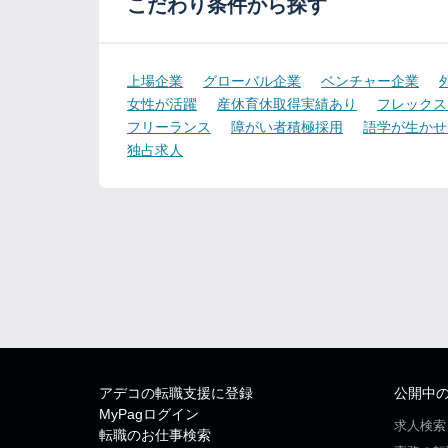
こだわり条件から探す
上場企業
グローバル企業
ベンチャー企業
女性が活躍
産休育休取得実績あり
フレックス
フリーランス
障がい者積極採用
語学が生かせ
独占求人
アデコの転職支援に登録
公開中
MyPagログイン
求人検索
転職のお仕事検索