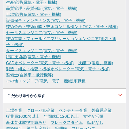
生産管理(電気・電子・機械)
品質管理・品質保証(電気・電子・機械)
工場管理職(電気・電子・機械)
設備保全・メンテナンス(電気・電子・機械)
技術企画・技術戦略・技術コンサルタント(電気・電子・機械)
セールスエンジニア(電気・電子・機械)
技術営業・フィールドアプリケーションエンジニア(電気・電
子・機械)
サービスエンジニア(電気・電子・機械)
特許技術者(電気・電子・機械)
CADオペレーター(電気・電子・機械)
技能工(製造、整備)
製造・組立・検査・機械オペレーター(電気・電子・機械)
整備士(自動車・飛行機等)
その他エンジニア(電気・電子・機械)系職種
こだわり条件から探す
上場企業
グローバル企業
ベンチャー企業
外資系企業
従業員1000名以上
年間休日120日以上
女性が活躍
産休育休取得実績あり
フレックスタイム
転勤なし
未経験可
第二新卒歓迎
管理職
フリーランス