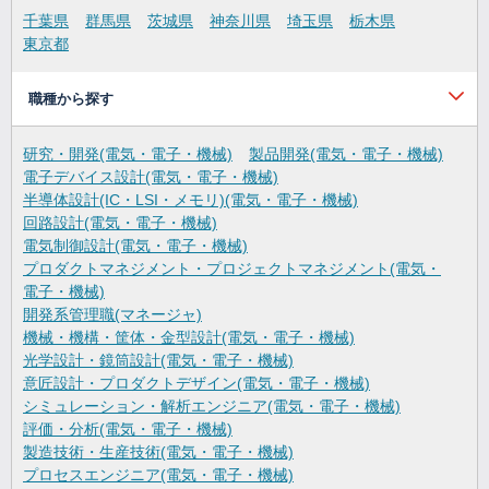
千葉県
群馬県
茨城県
神奈川県
埼玉県
栃木県
東京都
職種から探す
研究・開発(電気・電子・機械)
製品開発(電気・電子・機械)
電子デバイス設計(電気・電子・機械)
半導体設計(IC・LSI・メモリ)(電気・電子・機械)
回路設計(電気・電子・機械)
電気制御設計(電気・電子・機械)
プロダクトマネジメント・プロジェクトマネジメント(電気・
電子・機械)
開発系管理職(マネージャ)
機械・機構・筐体・金型設計(電気・電子・機械)
光学設計・鏡筒設計(電気・電子・機械)
意匠設計・プロダクトデザイン(電気・電子・機械)
シミュレーション・解析エンジニア(電気・電子・機械)
評価・分析(電気・電子・機械)
製造技術・生産技術(電気・電子・機械)
プロセスエンジニア(電気・電子・機械)