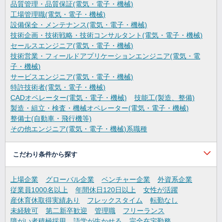
品質管理・品質保証(電気・電子・機械)
工場管理職(電気・電子・機械)
設備保全・メンテナンス(電気・電子・機械)
技術企画・技術戦略・技術コンサルタント(電気・電子・機械)
セールスエンジニア(電気・電子・機械)
技術営業・フィールドアプリケーションエンジニア(電気・電
子・機械)
サービスエンジニア(電気・電子・機械)
特許技術者(電気・電子・機械)
CADオペレーター(電気・電子・機械)
技能工(製造、整備)
製造・組立・検査・機械オペレーター(電気・電子・機械)
整備士(自動車・飛行機等)
その他エンジニア(電気・電子・機械)系職種
こだわり条件から探す
上場企業
グローバル企業
ベンチャー企業
外資系企業
従業員1000名以上
年間休日120日以上
女性が活躍
産休育休取得実績あり
フレックスタイム
転勤なし
未経験可
第二新卒歓迎
管理職
フリーランス
障がい者積極採用
語学が生かせる
完全在宅勤務