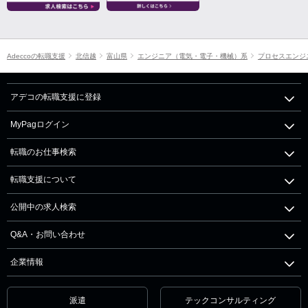
Adeccoの転職支援
北信越
富山県
エンジニア（電気・電子・機械）系
プロセスエンジ
アデコの転職支援に登録
MyPagログイン
転職のお仕事検索
転職支援について
公開中の求人検索
Q&A・お問い合わせ
企業情報
派遣
テックコンサルティング