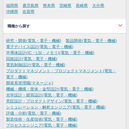
福岡県
鹿児島県
熊本県
宮崎県
長崎県
大分県
沖縄県
佐賀県
職種から探す
研究・開発(電気・電子・機械)
製品開発(電気・電子・機械)
電子デバイス設計(電気・電子・機械)
半導体設計(IC・LSI・メモリ)(電気・電子・機械)
回路設計(電気・電子・機械)
電気制御設計(電気・電子・機械)
プロダクトマネジメント・プロジェクトマネジメント(電気・
電子・機械)
開発系管理職(マネージャ)
機械・機構・筐体・金型設計(電気・電子・機械)
光学設計・鏡筒設計(電気・電子・機械)
意匠設計・プロダクトデザイン(電気・電子・機械)
シミュレーション・解析エンジニア(電気・電子・機械)
評価・分析(電気・電子・機械)
製造技術・生産技術(電気・電子・機械)
プロセスエンジニア(電気・電子・機械)