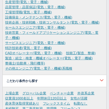
生産管理(電気・電子・機械)
品質管理・品質保証(電気・電子・機械)
工場管理職(電気・電子・機械)
設備保全・メンテナンス(電気・電子・機械)
技術企画・技術戦略・技術コンサルタント(電気・電子・機械)
セールスエンジニア(電気・電子・機械)
技術営業・フィールドアプリケーションエンジニア(電気・電
子・機械)
サービスエンジニア(電気・電子・機械)
特許技術者(電気・電子・機械)
CADオペレーター(電気・電子・機械)
技能工(製造、整備)
製造・組立・検査・機械オペレーター(電気・電子・機械)
整備士(自動車・飛行機等)
その他エンジニア(電気・電子・機械)系職種
こだわり条件から探す
上場企業
グローバル企業
ベンチャー企業
外資系企業
従業員1000名以上
年間休日120日以上
女性が活躍
産休育休取得実績あり
フレックスタイム
転勤なし
未経験可
第二新卒歓迎
管理職
フリーランス