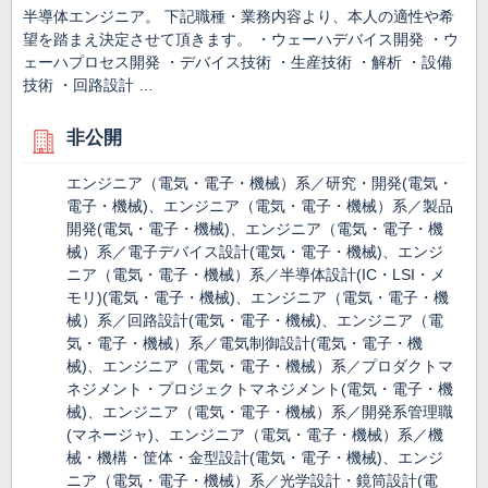
半導体エンジニア。 下記職種・業務内容より、本人の適性や希
望を踏まえ決定させて頂きます。 ・ウェーハデバイス開発 ・ウ
ェーハプロセス開発 ・デバイス技術 ・生産技術 ・解析 ・設備
技術 ・回路設計 …
非公開
エンジニア（電気・電子・機械）系／研究・開発(電気・
電子・機械)、エンジニア（電気・電子・機械）系／製品
開発(電気・電子・機械)、エンジニア（電気・電子・機
械）系／電子デバイス設計(電気・電子・機械)、エンジ
ニア（電気・電子・機械）系／半導体設計(IC・LSI・メ
モリ)(電気・電子・機械)、エンジニア（電気・電子・機
械）系／回路設計(電気・電子・機械)、エンジニア（電
気・電子・機械）系／電気制御設計(電気・電子・機
械)、エンジニア（電気・電子・機械）系／プロダクトマ
ネジメント・プロジェクトマネジメント(電気・電子・機
械)、エンジニア（電気・電子・機械）系／開発系管理職
(マネージャ)、エンジニア（電気・電子・機械）系／機
械・機構・筐体・金型設計(電気・電子・機械)、エンジ
ニア（電気・電子・機械）系／光学設計・鏡筒設計(電