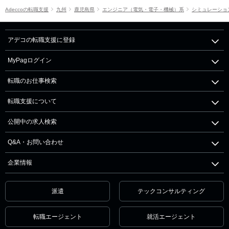
Adeccoの転職支援
九州
鹿児島県
エンジニア（電気・電子・機械）系
シミュレーショ
アデコの転職支援に登録
MyPagログイン
転職のお仕事検索
転職支援について
公開中の求人検索
Q&A・お問い合わせ
企業情報
派遣
テックコンサルティング
転職エージェント
就活エージェント