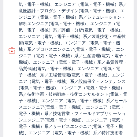
気・電子・機械)、エンジニア（電気・電子・機械）系／
意匠設計・プロダクトデザイン(電気・電子・機械)、エ
ンジニア（電気・電子・機械）系／シミュレーション・
解析エンジニア(電気・電子・機械)、エンジニア（電
気・電子・機械）系／評価・分析(電気・電子・機械)、
エンジニア（電気・電子・機械）系／製造技術・生産技
術(電気・電子・機械)、エンジニア（電気・電子・機
械）系／プロセスエンジニア(電気・電子・機械)、エン
ジニア（電気・電子・機械）系／生産管理(電気・電子・
機械)、エンジニア（電気・電子・機械）系／品質管理・
品質保証(電気・電子・機械)、エンジニア（電気・電
子・機械）系／工場管理職(電気・電子・機械)、エンジ
ニア（電気・電子・機械）系／設備保全・メンテナンス
(電気・電子・機械)、エンジニア（電気・電子・機械）
系／技術企画・技術戦略・技術コンサルタント(電気・電
子・機械)、エンジニア（電気・電子・機械）系／セール
スエンジニア(電気・電子・機械)、エンジニア（電気・
電子・機械）系／技術営業・フィールドアプリケーショ
ンエンジニア(電気・電子・機械)、エンジニア（電気・
電子・機械）系／サービスエンジニア(電気・電子・機
械)、エンジニア（電気・電子・機械）系／特許技術者