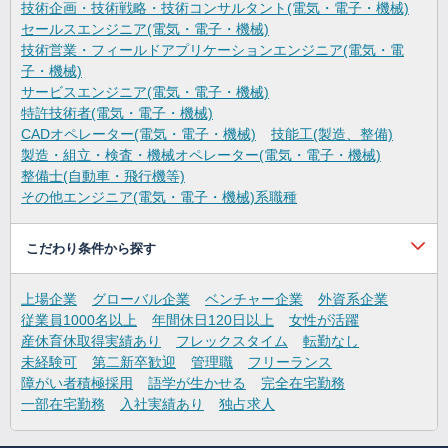
技術企画・技術戦略・技術コンサルタント(電気・電子・機械)
セールスエンジニア(電気・電子・機械)
技術営業・フィールドアプリケーションエンジニア(電気・電
子・機械)
サービスエンジニア(電気・電子・機械)
特許技術者(電気・電子・機械)
CADオペレーター(電気・電子・機械)
技能工(製造、整備)
製造・組立・検査・機械オペレーター(電気・電子・機械)
整備士(自動車・飛行機等)
その他エンジニア(電気・電子・機械)系職種
こだわり条件から探す
上場企業
グローバル企業
ベンチャー企業
外資系企業
従業員1000名以上
年間休日120日以上
女性が活躍
産休育休取得実績あり
フレックスタイム
転勤なし
未経験可
第二新卒歓迎
管理職
フリーランス
障がい者積極採用
語学が生かせる
完全在宅勤務
一部在宅勤務
入社実績あり
独占求人