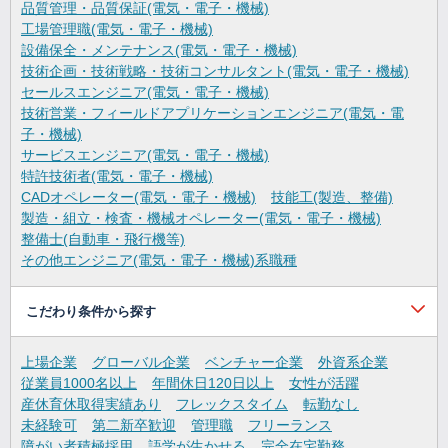
品質管理・品質保証(電気・電子・機械)
工場管理職(電気・電子・機械)
設備保全・メンテナンス(電気・電子・機械)
技術企画・技術戦略・技術コンサルタント(電気・電子・機械)
セールスエンジニア(電気・電子・機械)
技術営業・フィールドアプリケーションエンジニア(電気・電
子・機械)
サービスエンジニア(電気・電子・機械)
特許技術者(電気・電子・機械)
CADオペレーター(電気・電子・機械)
技能工(製造、整備)
製造・組立・検査・機械オペレーター(電気・電子・機械)
整備士(自動車・飛行機等)
その他エンジニア(電気・電子・機械)系職種
こだわり条件から探す
上場企業
グローバル企業
ベンチャー企業
外資系企業
従業員1000名以上
年間休日120日以上
女性が活躍
産休育休取得実績あり
フレックスタイム
転勤なし
未経験可
第二新卒歓迎
管理職
フリーランス
障がい者積極採用
語学が生かせる
完全在宅勤務