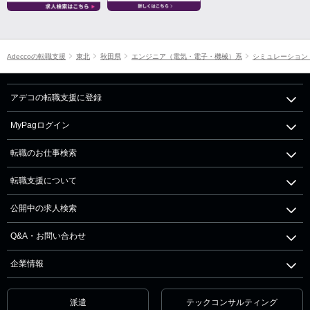
Adeccoの転職支援
東北
秋田県
エンジニア（電気・電子・機械）系
シミュレーション
アデコの転職支援に登録
MyPagログイン
転職のお仕事検索
転職支援について
公開中の求人検索
Q&A・お問い合わせ
企業情報
派遣
テックコンサルティング