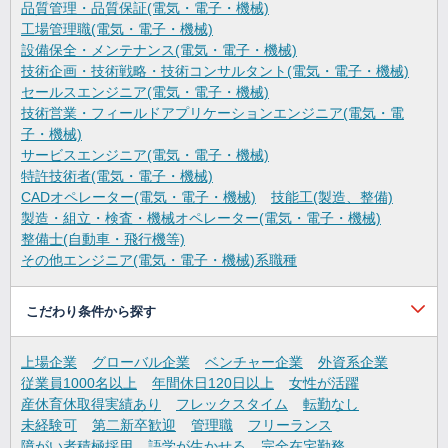
品質管理・品質保証(電気・電子・機械)
工場管理職(電気・電子・機械)
設備保全・メンテナンス(電気・電子・機械)
技術企画・技術戦略・技術コンサルタント(電気・電子・機械)
セールスエンジニア(電気・電子・機械)
技術営業・フィールドアプリケーションエンジニア(電気・電
子・機械)
サービスエンジニア(電気・電子・機械)
特許技術者(電気・電子・機械)
CADオペレーター(電気・電子・機械)
技能工(製造、整備)
製造・組立・検査・機械オペレーター(電気・電子・機械)
整備士(自動車・飛行機等)
その他エンジニア(電気・電子・機械)系職種
こだわり条件から探す
上場企業
グローバル企業
ベンチャー企業
外資系企業
従業員1000名以上
年間休日120日以上
女性が活躍
産休育休取得実績あり
フレックスタイム
転勤なし
未経験可
第二新卒歓迎
管理職
フリーランス
障がい者積極採用
語学が生かせる
完全在宅勤務