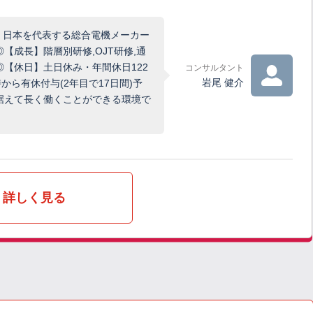
円、日本を代表する総合電機メーカー
【成長】階層別研修,OJT研修,通
【休日】土日休み・年間休日122
コンサルタント
岩尾 健介
ら有休付与(2年目で17日間)予
据えて長く働くことができる環境で
詳しく見る