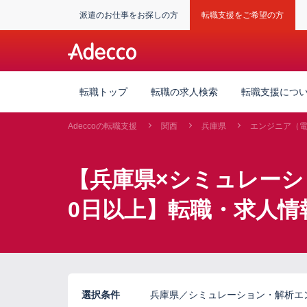
派遣のお仕事をお探しの方
転職支援をご希望の方
転職トップ
転職の求人検索
転職支援につ
Adeccoの転職支援
関西
兵庫県
エンジニア（
【兵庫県×シミュレーシ
0日以上】転職・求人情
選択条件
兵庫県／シミュレーション・解析エン