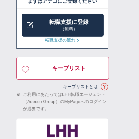
まずはアデコにご登録ください
転職支援に登録
（無料）
転職支援の流れ
キープリスト
キープリストとは
※
ご利用にあたってはLHH転職エージェント
（Adecco Group）のMyPageへのログイン
が必要です。