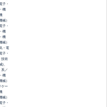
電子・
・機
機
機械）
電子・
・機
・機
機械）
気・電
電子・
・技術
械)、
）系／
・機
機械）
リケー
機
機械）
電子・