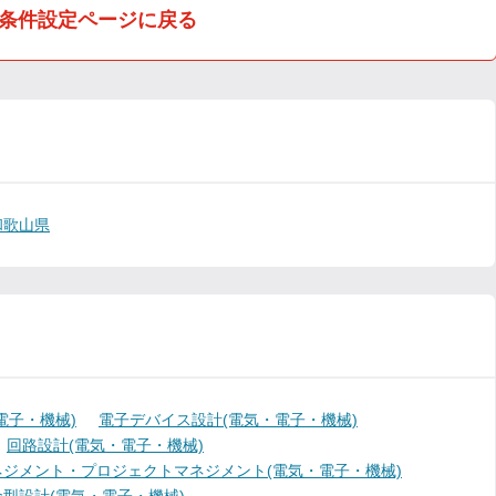
条件設定ページに戻る
和歌山県
電子・機械)
電子デバイス設計(電気・電子・機械)
回路設計(電気・電子・機械)
ジメント・プロジェクトマネジメント(電気・電子・機械)