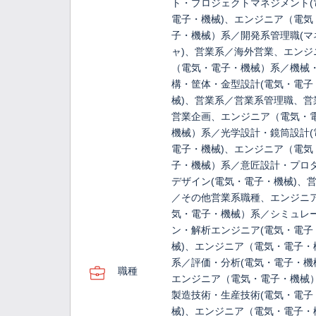
ト・プロジェクトマネジメント(
電子・機械)、エンジニア（電気
子・機械）系／開発系管理職(マ
ャ)、営業系／海外営業、エンジ
（電気・電子・機械）系／機械
構・筐体・金型設計(電気・電子
械)、営業系／営業系管理職、営
営業企画、エンジニア（電気・
機械）系／光学設計・鏡筒設計(
電子・機械)、エンジニア（電気
子・機械）系／意匠設計・プロ
デザイン(電気・電子・機械)、
／その他営業系職種、エンジニ
気・電子・機械）系／シミュレ
ン・解析エンジニア(電気・電子
械)、エンジニア（電気・電子・
系／評価・分析(電気・電子・機
職種
エンジニア（電気・電子・機械
製造技術・生産技術(電気・電子
械)、エンジニア（電気・電子・