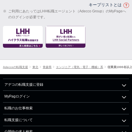
キープリストとは
※
ご利用にあたってはLHH転職エージェント（Adecco Group）のMyPageへ
のログインが必要です。
Adeccoの転職支援
東北
青森県
エンジニア（電気・電子・機械）系
従業員1000名以
アデコの転職支援に登録
MyPagログイン
転職のお仕事検索
転職支援について
公開中の求人検索