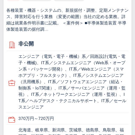
各種装置・機器・システムの、新規据付・調整、定期メンテナン
ス、障害対応を行う業務 （変更の範囲）当社の定める業務。詳
細は就業条件明示書に記載。 ＜案件例＞ ■半導体製造装置 半導
体製造装置の据付調…
非公開
エンジニア（電気・電子・機械）系／回路設計(電気・電
子・機械)、IT系／システムエンジニア（Web系・オープ
ン系・パッケージ開発）、IT系／Webエンジニア（スマ
ホアプリ・フルスタック）、IT系／システムエンジニア
（汎用機系）、IT系／ソフトウェアエンジニア（組込・
制御系・IoT関連）、IT系／サーバエンジニア（運用・監
視）、IT系／ネットワークエンジニア（運用・監視）、I
T系／ヘルプデスク・テクニカルサポート、IT系／セール
スエンジニア
370万円～720万円
北海道、岐阜県、新潟県、茨城県、徳島県、鳥取県、福