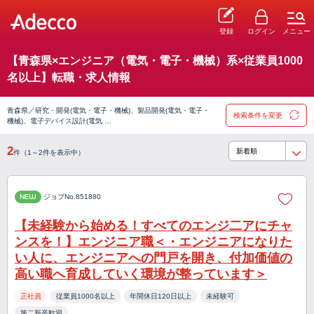
登録
ログイン
メニュー
【青森県×エンジニア（電気・電子・機械）系×従業員1000
名以上】転職・求人情報
青森県／研究・開発(電気・電子・機械)、製品開発(電気・電子・
検索条件を変更
機械)、電子デバイス設計(電気 …
2
件（1～2件を表示中）
NEW
ジョブNo.851880
【未経験から始める！すべてのエンジ二アにチャ
ンスを！】エンジニア職＜・エンジニアになりた
い人に、エンジニアへの門戸を開き、付加価値の
高い職へ育成していく環境が整っています＞
正社員
従業員1000名以上
年間休日120日以上
未経験可
第二新卒歓迎