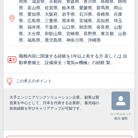
岡県、滋賀県、京都府、青森県、香川県、島根県、静岡
県、富山県、佐賀県、栃木県、愛媛県、群馬県、岡山
県、愛知県、大阪府、岩手県、石川県、長崎県、兵庫
県、広島県、三重県、熊本県、宮城県、高知県、埼玉
県、福井県、千葉県、山口県、秋田県、奈良県、山梨
県、大分県、和歌山県、宮崎県、長野県、東京都、山形
県、福島県、鹿児島県、神奈川県、沖縄県
職務内容に関連する経験を1年以上有する方 若しくは 自
動車整備士、設備保全（電気or機械）の経験 製…
この求人のポイント
大手エンジニアリングソリューション企業。 顧客は製
造業を中心として、日本を代表する企業群。 最先端の
技術経験を学びキャリアアップが可能です。
コンサルタント
前川 達郎