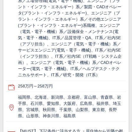
系／工場管理職(電気・電子・機械)、エンジニア（プラ
ント・インフラ・エネルギー）系／製図・CADオペレー
タ(プラント・インフラ・エネルギー)、エンジニア（プ
ラント・インフラ・エネルギー）系／その他エンジニア
(ブラント・インフラ・エネルギー)系職種、エンジニア
（電気・電子・機械）系／設備保全・メンテナンス(電
気・電子・機械)、IT系／品質管理・QA、IT系／社内SE
（アプリ担当）、エンジニア（電気・電子・機械）系／
サービスエンジニア(電気・電子・機械)、IT系／社内SE
（インフラ担当）、IT系／社内SE（IT戦略・システム企
画）、エンジニア（電気・電子・機械）系／CADオペレ
ーター(電気・電子・機械)、IT系／ヘルプデスク・テク
ニカルサポート、IT系／研究・開発（IT系）
258万円～258万円
福岡県、北海道、新潟県、京都府、富山県、青森県、岩
手県、石川県、愛知県、大阪府、広島県、福井県、埼玉
県、宮城県、秋田県、千葉県、山梨県、東京都、長野
県、山形県、神奈川県、福島県
【MUST】 下記条件に該当する方 ・居住地から近隣の都