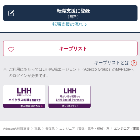
転職支援に登録
（無料）
転職支援の流れ
キープリスト
キープリストとは
※
ご利用にあたってはLHH転職エージェント（Adecco Group）のMyPageへ
のログインが必要です。
Adeccoの転職支援
東北
青森県
エンジニア（電気・電子・機械）系
エンジニア（電気