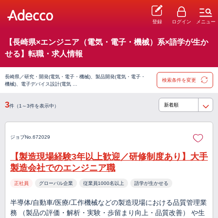
登録
ログイン
メニュー
【長崎県×エンジニア（電気・電子・機械）系×語学が生か
せる】転職・求人情報
長崎県／研究・開発(電気・電子・機械)、製品開発(電気・電子・
検索条件を変更
機械)、電子デバイス設計(電気 …
3
件（1～3件を表示中）
ジョブNo.672029
【製造現場経験3年以上歓迎／研修制度あり】大手
製造会社でのエンジニア職
正社員
グローバル企業
従業員1000名以上
語学が生かせる
半導体/自動車/医療/工作機械などの製造現場における品質管理業
務 （製品の評価・解析・実験・歩留まり向上・品質改善） や生