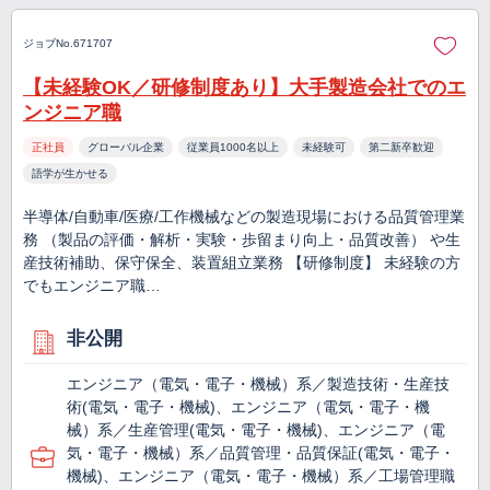
ジョブNo.671707
【未経験OK／研修制度あり】大手製造会社でのエ
ンジニア職
正社員
グローバル企業
従業員1000名以上
未経験可
第二新卒歓迎
語学が生かせる
半導体/自動車/医療/工作機械などの製造現場における品質管理業
務 （製品の評価・解析・実験・歩留まり向上・品質改善） や生
産技術補助、保守保全、装置組立業務 【研修制度】 未経験の方
でもエンジニア職…
非公開
エンジニア（電気・電子・機械）系／製造技術・生産技
術(電気・電子・機械)、エンジニア（電気・電子・機
械）系／生産管理(電気・電子・機械)、エンジニア（電
気・電子・機械）系／品質管理・品質保証(電気・電子・
機械)、エンジニア（電気・電子・機械）系／工場管理職