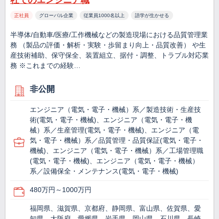
社でのエンジニア職
正社員
グローバル企業
従業員1000名以上
語学が生かせる
半導体/自動車/医療/工作機械などの製造現場における品質管理業
務 （製品の評価・解析・実験・歩留まり向上・品質改善） や生
産技術補助、保守保全、装置組立、据付・調整、トラブル対応業
務 ※これまでの経験…
非公開
エンジニア（電気・電子・機械）系／製造技術・生産技
術(電気・電子・機械)、エンジニア（電気・電子・機
械）系／生産管理(電気・電子・機械)、エンジニア（電
気・電子・機械）系／品質管理・品質保証(電気・電子・
機械)、エンジニア（電気・電子・機械）系／工場管理職
(電気・電子・機械)、エンジニア（電気・電子・機械）
系／設備保全・メンテナンス(電気・電子・機械)
480万円～1000万円
福岡県、滋賀県、京都府、静岡県、富山県、佐賀県、愛
知県、大阪府、愛媛県、岩手県、岡山県、石川県、長崎