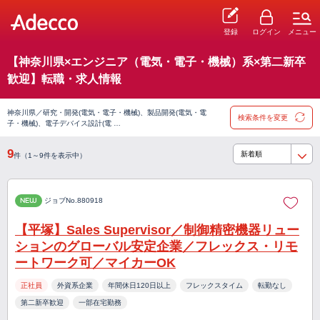
登録
ログイン
メニュー
【神奈川県×エンジニア（電気・電子・機械）系×第二新卒
歓迎】転職・求人情報
神奈川県／研究・開発(電気・電子・機械)、製品開発(電気・電
検索条件を変更
子・機械)、電子デバイス設計(電 …
9
件（1～9件を表示中）
NEW
ジョブNo.880918
【平塚】Sales Supervisor／制御精密機器リュー
ションのグローバル安定企業／フレックス・リモ
ートワーク可／マイカーOK
正社員
外資系企業
年間休日120日以上
フレックスタイム
転勤なし
第二新卒歓迎
一部在宅勤務