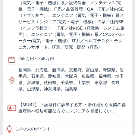
（電気・電子・機械）系／設備保全・メンテナンス(電
気・電子・機械)、IT系／品質管理・QA、IT系／社内SE
（アプリ担当）、エンジニア（電気・電子・機械）系／
サービスエンジニア(電気・電子・機械)、IT系／社内SE
（インフラ担当）、IT系／社内SE（IT戦略・システム企
画）、エンジニア（電気・電子・機械）系／CADオペレ
ーター(電気・電子・機械)、IT系／ヘルプデスク・テク
ニカルサポート、IT系／研究・開発（IT系）
258万円～258万円
福岡県、北海道、新潟県、京都府、富山県、青森県、岩
手県、石川県、愛知県、大阪府、広島県、福井県、埼玉
県、宮城県、秋田県、千葉県、山梨県、東京都、長野
県、山形県、神奈川県、福島県
【MUST】 下記条件に該当する方 ・居住地から近隣の都
道府県へ転居可能な方でエンジニアを目指してい…
この求人のポイント