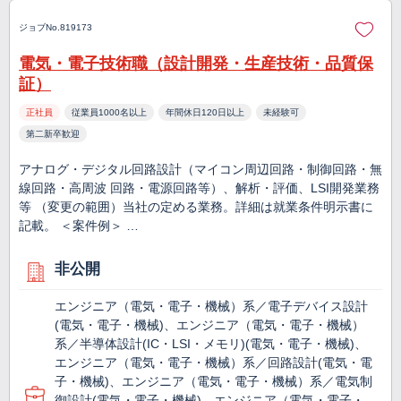
ジョブNo.819173
電気・電子技術職（設計開発・生産技術・品質保
証）
正社員
従業員1000名以上
年間休日120日以上
未経験可
第二新卒歓迎
アナログ・デジタル回路設計（マイコン周辺回路・制御回路・無
線回路・高周波 回路・電源回路等）、解析・評価、LSI開発業務
等 （変更の範囲）当社の定める業務。詳細は就業条件明示書に
記載。 ＜案件例＞ …
非公開
エンジニア（電気・電子・機械）系／電子デバイス設計
(電気・電子・機械)、エンジニア（電気・電子・機械）
系／半導体設計(IC・LSI・メモリ)(電気・電子・機械)、
エンジニア（電気・電子・機械）系／回路設計(電気・電
子・機械)、エンジニア（電気・電子・機械）系／電気制
御設計(電気・電子・機械)、エンジニア（電気・電子・