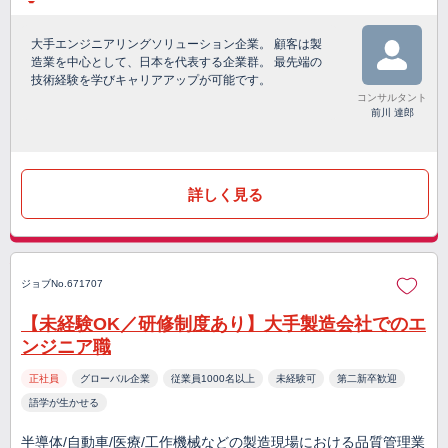
大手エンジニアリングソリューション企業。 顧客は製
造業を中心として、日本を代表する企業群。 最先端の
技術経験を学びキャリアアップが可能です。
コンサルタント
前川 達郎
詳しく見る
ジョブNo.671707
【未経験OK／研修制度あり】大手製造会社でのエ
ンジニア職
正社員
グローバル企業
従業員1000名以上
未経験可
第二新卒歓迎
語学が生かせる
半導体/自動車/医療/工作機械などの製造現場における品質管理業