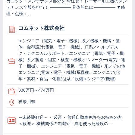
カニック・メンテナンス部分を お任せ！ レーザー加工機のメン
テナンス全般を担当！ ─────── 具体的には ─────── ▼修
理・点検：…
コムネット株式会社
エンジニア（電気・電子・機械）系／機械・機構・筐
体・金型設計(電気・電子・機械)、IT系／ヘルプデス
ク・テクニカルサポート、エンジニア（電気・電子・機
械）系／製造・組立・検査・機械オペレーター(電気・電
子・機械)、エンジニア（電気・電子・機械）系／その他
エンジニア(電気・電子・機械)系職種、エンジニア(化
学・素材・食品・化粧品)系／設備エンジニア(機械)
336万円～474万円
神奈川県
～未経験歓迎～ ＜必須＞ 普通自動車免許をお持ちの方
＜歓迎＞ 機械関係の知識や工具を使った経験の…