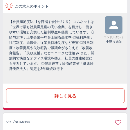
この求人のポイント
【社員満足度No.1を目指す会社づくり】 コムネットは
「世界で最も社員満足度の高い企業」を目指し、働き
やすい環境と充実した福利厚生を整備 しています。 ◎
給与水準：上場企業平均を上回る高水準 ◎福利厚生：
コンサルタント
中野 友未伽
社宅制度、退職金、従業員持株制度など充実 ◎独自制
度：改善提案や失敗報告で報奨金がもらえる「改善改
良報告」「失敗支援」などユニークな仕組 み また、開
放的で快適なオフィス環境を整え、社員の健康経営に
も注力しています。 ◎健康経営：経済産業省「健康経
営優良法人」認定を3年連続取得中！
詳しく見る
ジョブNo.829694