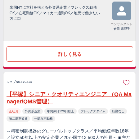
米国NYに本社を構える外資系企業／フレックス勤務
OK／在宅勤務OK／マイカー通勤OK／地元で働きたい
方に◎
コンサルタント
倉田 麻理子
詳しく見る
ジョブNo.870214
【平塚】シニア・クオリティエンジニア （QA Ma
nager/QMS管理）
正社員
外資系企業
年間休日120日以上
フレックスタイム
転勤なし
第二新卒歓迎
一部在宅勤務
～精密制御機器のグローバルトップクラス／平均勤続年数18年
／設立50年以上の安定企業／20か国で13,500人の社員～ ■ 主な