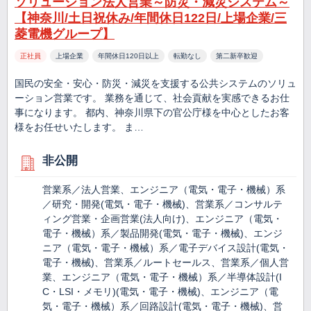
ソリューション法人営業～防災・減災システム～
【神奈川/土日祝休み/年間休日122日/上場企業/三
菱電機グループ】
正社員
上場企業
年間休日120日以上
転勤なし
第二新卒歓迎
国民の安全・安心・防災・減災を支援する公共システムのソリュ
ーション営業です。 業務を通じて、社会貢献を実感できるお仕
事になります。 都内、神奈川県下の官公庁様を中心としたお客
様をお任せいたします。 ま…
非公開
営業系／法人営業、エンジニア（電気・電子・機械）系
／研究・開発(電気・電子・機械)、営業系／コンサルテ
ィング営業・企画営業(法人向け)、エンジニア（電気・
電子・機械）系／製品開発(電気・電子・機械)、エンジ
ニア（電気・電子・機械）系／電子デバイス設計(電気・
電子・機械)、営業系／ルートセールス、営業系／個人営
業、エンジニア（電気・電子・機械）系／半導体設計(I
C・LSI・メモリ)(電気・電子・機械)、エンジニア（電
気・電子・機械）系／回路設計(電気・電子・機械)、営