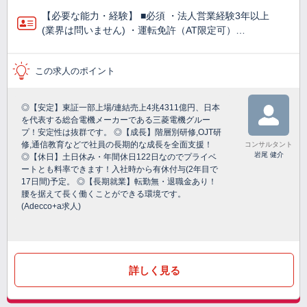
【必要な能力・経験】 ■必須 ・法人営業経験3年以上
(業界は問いません) ・運転免許（AT限定可）…
この求人のポイント
◎【安定】東証一部上場/連結売上4兆4311億円、日本
を代表する総合電機メーカーである三菱電機グルー
プ！安定性は抜群です。 ◎【成長】階層別研修,OJT研
修,通信教育などで社員の長期的な成長を全面支援！
コンサルタント
岩尾 健介
◎【休日】土日休み・年間休日122日なのでプライベ
ートとも料率できます！入社時から有休付与(2年目で
17日間)予定。 ◎【長期就業】転勤無・退職金あり！
腰を据えて長く働くことができる環境です。
(Adecco+a求人)
詳しく見る