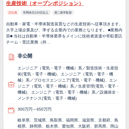
生産技術（オープンポジション）
正社員
年間休日120日以上
第二新卒歓迎
自動車・家電・半導体製造装置などの生産技術へ従事頂きます。
大手上場企業及び、準ずる企業内での業務となります。 ■業務内
容■ 当社は自動車・半導体業界をメインに技術者派遣や常駐委託
チーム・受託業務（持…
非公開
エンジニア（電気・電子・機械）系／製造技術・生産技
術(電気・電子・機械)、エンジニア（電気・電子・機
械）系／プロセスエンジニア(電気・電子・機械)、エン
ジニア（電気・電子・機械）系／生産管理(電気・電子・
機械)、エンジニア（電気・電子・機械）系／設備保全・
メンテナンス(電気・電子・機械)
300万円～650万円
岐阜県、茨城県、鳥取県、福岡県、滋賀県、京都府、島
根県、静岡県、栃木県、愛知県、大阪府、群馬県、岡山