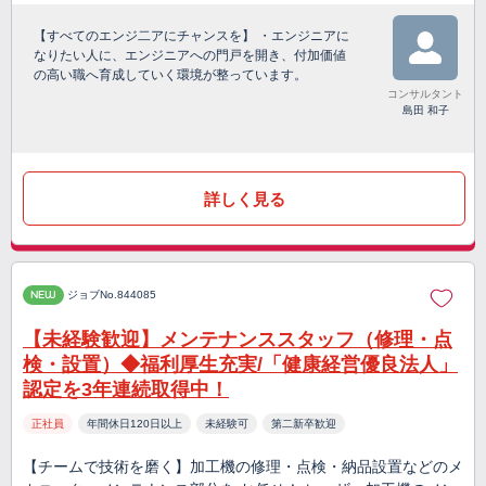
【すべてのエンジ二アにチャンスを】 ・エンジニアに
なりたい人に、エンジニアへの門戸を開き、付加価値
の高い職へ育成していく環境が整っています。
コンサルタント
島田 和子
詳しく見る
NEW
ジョブNo.844085
【未経験歓迎】メンテナンススタッフ（修理・点
検・設置）◆福利厚生充実/「健康経営優良法人」
認定を3年連続取得中！
正社員
年間休日120日以上
未経験可
第二新卒歓迎
【チームで技術を磨く】加工機の修理・点検・納品設置などのメ