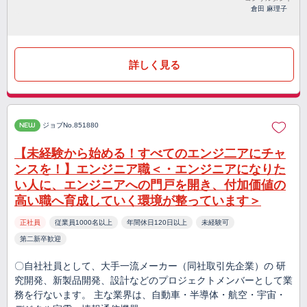
倉田 麻理子
詳しく見る
NEW
ジョブNo.851880
【未経験から始める！すべてのエンジ二アにチャ
ンスを！】エンジニア職＜・エンジニアになりた
い人に、エンジニアへの門戸を開き、付加価値の
高い職へ育成していく環境が整っています＞
正社員
従業員1000名以上
年間休日120日以上
未経験可
第二新卒歓迎
〇自社社員として、大手一流メーカー（同社取引先企業）の 研
究開発、新製品開発、設計などのプロジェクトメンバーとして業
務を行ないます。 主な業界は、自動車・半導体・航空・宇宙・