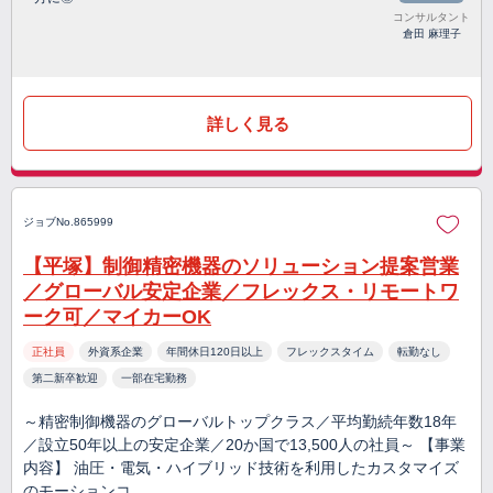
コンサルタント
倉田 麻理子
詳しく見る
ジョブNo.865999
【平塚】制御精密機器のソリューション提案営業
／グローバル安定企業／フレックス・リモートワ
ーク可／マイカーOK
正社員
外資系企業
年間休日120日以上
フレックスタイム
転勤なし
第二新卒歓迎
一部在宅勤務
～精密制御機器のグローバルトップクラス／平均勤続年数18年
／設立50年以上の安定企業／20か国で13,500人の社員～ 【事業
内容】 油圧・電気・ハイブリッド技術を利用したカスタマイズ
のモーションコ…