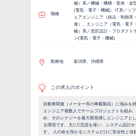
械）系／機械・機構・筐体・金
(電気・電子・機械)、IT系／ソ
職種
ェアエンジニア（組込・制御系・
連）、エンジニア（電気・電子
械）系／意匠設計・プロダクト
ン(電気・電子・機械)
勤務地
新潟県、沖縄県
この求人のポイント
自動車関連（メーター等の車載製品）に強みを
エンジニア複数人でチームプロジェクトを組み
め、そのシナジーを最大限発揮しエンジニアと
る環境です。主にC言語を使い、システム設計か
す。 人の命を預かるシステムだけに安全性と信