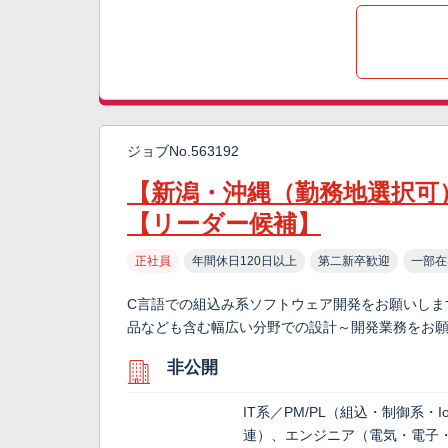
ジョブNo.563192
【新潟・沖縄（勤務地選択可
【リーダー候補】
正社員
年間休日120日以上
第二新卒歓迎
一部在
C言語での組込み系ソフトウェア開発をお願いしま
品なども含む幅広い分野での設計～開発業務をお
非公開
IT系／PM/PL（組込・制御系・I
連）、エンジニア（電気・電子