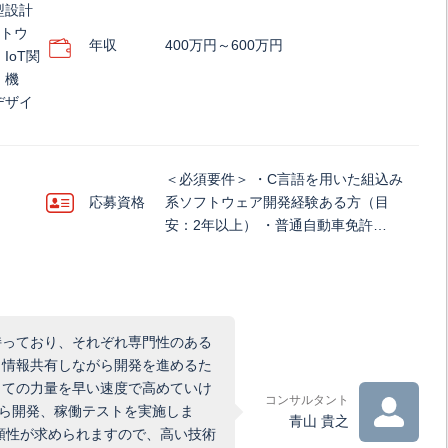
型設計
フトウ
年収
400万円～600万円
IoT関
・機
デザイ
＜必須要件＞ ・C言語を用いた組込み
応募資格
系ソフトウェア開発経験ある方（目
安：2年以上） ・普通自動車免許…
持っており、それぞれ専門性のある
、情報共有しながら開発を進めるた
しての力量を早い速度で高めていけ
コンサルタント
ら開発、稼働テストを実施しま
青山 貴之
頼性が求められますので、高い技術