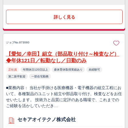
詳しく見る
ジョブNo.873060
【愛知／幸田】組立（部品取り付け～検査など）
◆年休121日／転勤なし／日勤のみ
正社員
年間休日120日以上
産休育休取得実績あり
未経験可
第二新卒歓迎
一部在宅勤務
■業務内容： 当社が手掛ける医療機器・電子機器の組立工程にお
いて、各種製品のユニット組立や部品取り付け、検査などをお任
せいたします。 技術力と品質に定評のある職場で、これまでの
ご経験を活かしていただき…
セキアオイテクノ株式会社