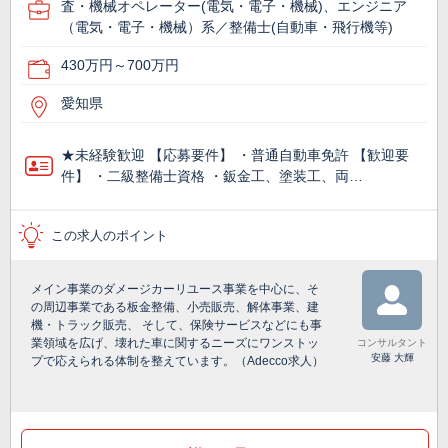
査・機械オペレーター(電気・電子・機械)、エンジニア
（電気・電子・機械）系／整備士(自動車・飛行機等)
430万円～700万円
愛知県
★未経験歓迎 【応募要件】 ・普通自動車免許 【歓迎要
件】 ・二級整備士資格 ・鈑金工、塗装工、両…
この求人のポイント
メイン事業のダメージカーリユース事業を中心に、そ
の周辺事業である板金整備、小売販売、解体事業、建
機・トラック販売、 そして、保険サービスなどにも事
業領域を広げ、壊れた車に関するニーズにワンストッ
コンサルタント
安藤 大輝
プで応えられる体制を整えています。（Adecco求人）