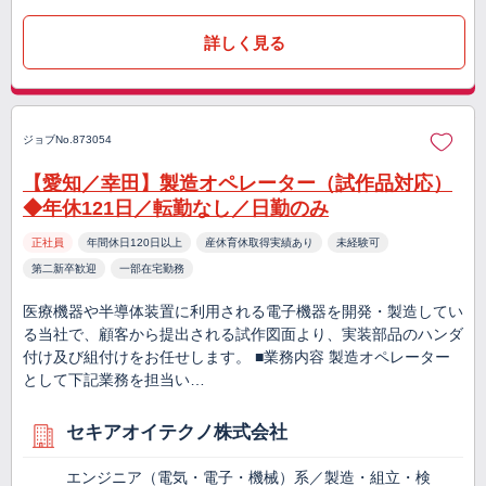
詳しく見る
ジョブNo.873054
【愛知／幸田】製造オペレーター（試作品対応）
◆年休121日／転勤なし／日勤のみ
正社員
年間休日120日以上
産休育休取得実績あり
未経験可
第二新卒歓迎
一部在宅勤務
医療機器や半導体装置に利用される電子機器を開発・製造してい
る当社で、顧客から提出される試作図面より、実装部品のハンダ
付け及び組付けをお任せします。 ■業務内容 製造オペレーター
として下記業務を担当い…
セキアオイテクノ株式会社
エンジニア（電気・電子・機械）系／製造・組立・検