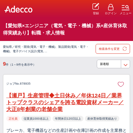
登録
ログイン
メニュー
【愛知県×エンジニア（電気・電子・機械）系×産休育休取
得実績あり】転職・求人情報
愛知県／研究・開発(電気・電子・機械)、製品開発(電気・電子・
検索条件を変更
機械)、電子デバイス設計(電気 …
9
件（1～9件を表示中）
ジョブNo.878935
【瀬戸】生産管理◆土日休み／年休124日／業界
トップクラスのシェアを誇る電設資材メーカー／
大正8年創業の老舗企業
正社員
従業員1000名以上
年間休日120日以上
産休育休取得実績あり
ブレーカ、電子機器などの生産計画や在庫計画の作成を主業務と