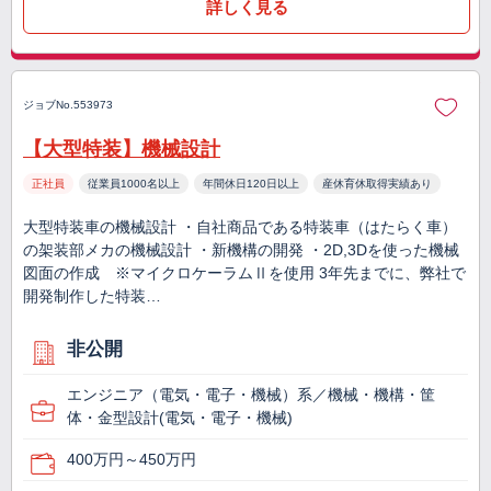
詳しく見る
ジョブNo.553973
【大型特装】機械設計
正社員
従業員1000名以上
年間休日120日以上
産休育休取得実績あり
大型特装車の機械設計 ・自社商品である特装車（はたらく車）
の架装部メカの機械設計 ・新機構の開発 ・2D,3Dを使った機械
図面の作成 ※マイクロケーラムⅡを使用 3年先までに、弊社で
開発制作した特装…
非公開
エンジニア（電気・電子・機械）系／機械・機構・筐
体・金型設計(電気・電子・機械)
400万円～450万円