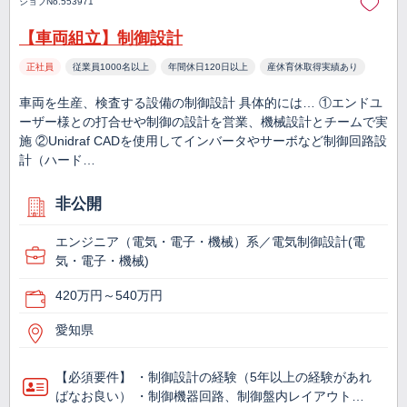
ジョブNo.553971
【車両組立】制御設計
正社員
従業員1000名以上
年間休日120日以上
産休育休取得実績あり
車両を生産、検査する設備の制御設計 具体的には… ①エンドユ
ーザー様との打合せや制御の設計を営業、機械設計とチームで実
施 ②Unidraf CADを使用してインバータやサーボなど制御回路設
計（ハード…
非公開
エンジニア（電気・電子・機械）系／電気制御設計(電
気・電子・機械)
420万円～540万円
愛知県
【必須要件】 ・制御設計の経験（5年以上の経験があれ
ばなお良い） ・制御機器回路、制御盤内レイアウト…