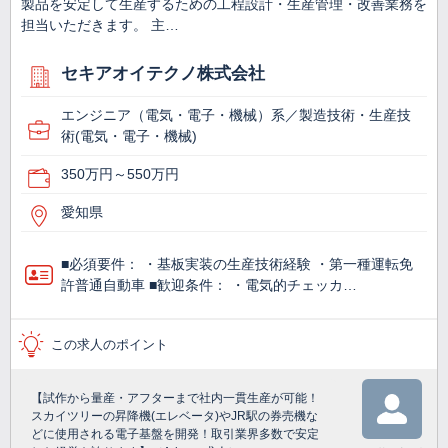
製品を安定して生産するための工程設計・生産管理・改善業務を
担当いただきます。 主…
セキアオイテクノ株式会社
エンジニア（電気・電子・機械）系／製造技術・生産技
術(電気・電子・機械)
350万円～550万円
愛知県
■必須要件： ・基板実装の生産技術経験 ・第一種運転免
許普通自動車 ■歓迎条件： ・電気的チェッカ…
この求人のポイント
【試作から量産・アフターまで社内一貫生産が可能！
スカイツリーの昇降機(エレベータ)やJR駅の券売機な
どに使用される電子基盤を開発！取引業界多数で安定