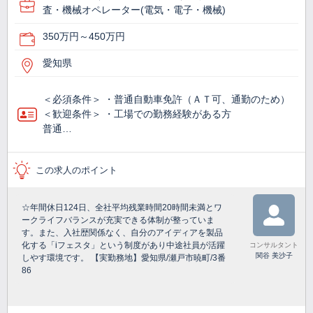
査・機械オペレーター(電気・電子・機械)
350万円～450万円
愛知県
＜必須条件＞ ・普通自動車免許（ＡＴ可、通勤のため）
＜歓迎条件＞ ・工場での勤務経験がある方
普通…
この求人のポイント
☆年間休日124日、全社平均残業時間20時間未満とワ
ークライフバランスが充実できる体制が整っていま
す。また、入社歴関係なく、自分のアイディアを製品
化する「iフェスタ」という制度があり中途社員が活躍
コンサルタント
関谷 美沙子
しやす環境です。 【実勤務地】愛知県/瀬戸市暁町/3番
86