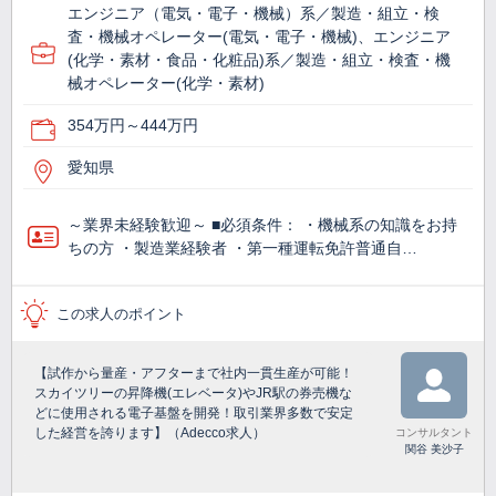
エンジニア（電気・電子・機械）系／製造・組立・検
査・機械オペレーター(電気・電子・機械)、エンジニア
(化学・素材・食品・化粧品)系／製造・組立・検査・機
械オペレーター(化学・素材)
354万円～444万円
愛知県
～業界未経験歓迎～ ■必須条件： ・機械系の知識をお持
ちの方 ・製造業経験者 ・第一種運転免許普通自…
この求人のポイント
【試作から量産・アフターまで社内一貫生産が可能！
スカイツリーの昇降機(エレベータ)やJR駅の券売機な
どに使用される電子基盤を開発！取引業界多数で安定
した経営を誇ります】（Adecco求人）
コンサルタント
関谷 美沙子