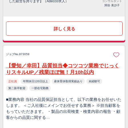
した経営を誇ります】（Adecco求人）
コンサルタント
関谷 美沙子
詳しく見る
ジョブNo.873059
【愛知／幸田】品質担当◆コツコツ業務でじっく
りスキルUP／残業ほぼ無！月10h以内
正社員
年間休日120日以上
産休育休取得実績あり
未経験可
第二新卒歓迎
一部在宅勤務
■業務内容 当社の品質保証担当として、以下の業務をお任せいた
します。 ＜ご入社後にメインでお任せする業務＞ ※担当顧客を
もっていただきます。 ・製品の出荷検査・検査内容の報告 ・顧
客からの品質に関する…