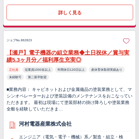
詳しく見る
ジョブNo.862823
【瀬戸】電子機器の組立業務◆土日祝休／賞与実
績5.3ヶ月分／福利厚生充実◎
正社員
従業員1000名以上
年間休日120日以上
産休育休取得実績あり
未経験可
第二新卒歓迎
■業務内容： キャビネットおよび金属備品の塗装業務として、マ
シンオペレーターおよび塗装設備のメンテナンスをおこなってい
ただきます。 最初は現場にて塗装部材の掛け降ろしや塗装業務
全般を経験していただきま…
河村電器産業株式会社
エンジニア（電気・電子・機械）系／製造・組立・検