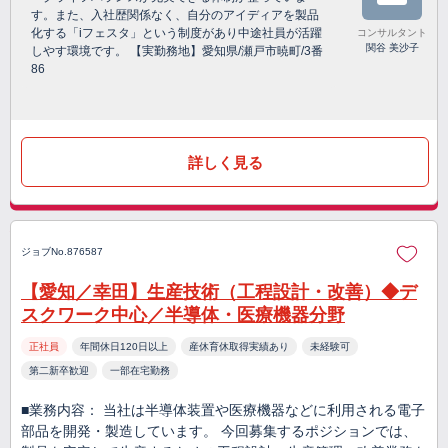
す。また、入社歴関係なく、自分のアイディアを製品
化する「iフェスタ」という制度があり中途社員が活躍
コンサルタント
関谷 美沙子
しやす環境です。 【実勤務地】愛知県/瀬戸市暁町/3番
86
詳しく見る
ジョブNo.876587
【愛知／幸田】生産技術（工程設計・改善）◆デ
スクワーク中心／半導体・医療機器分野
正社員
年間休日120日以上
産休育休取得実績あり
未経験可
第二新卒歓迎
一部在宅勤務
■業務内容： 当社は半導体装置や医療機器などに利用される電子
部品を開発・製造しています。 今回募集するポジションでは、