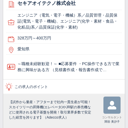
セキアオイテクノ株式会社
エンジニア（電気・電子・機械）系／品質管理・品質保
証(電気・電子・機械)、エンジニア(化学・素材・食品・
化粧品)系／品質保証(化学・素材)
328万円～400万円
愛知県
～職種未経験歓迎！～ ■応募要件 ・PC操作できる方で業
務に興味がある方 （見積書作成・報告書作成で…
この求人のポイント
【試作から量産・アフターまで社内一貫生産が可能！
スカイツリーの昇降機(エレベータ)やJR駅の券売機な
どに使用される電子基盤を開発！取引業界多数で安定
した経営を誇ります】（Adecco求人）
コンサルタント
関谷 美沙子