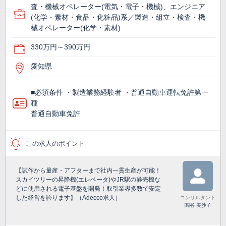
査・機械オペレーター(電気・電子・機械)、エンジニア
(化学・素材・食品・化粧品)系／製造・組立・検査・機
械オペレーター(化学・素材)
330万円～390万円
愛知県
■必須条件 ・製造業務経験者 ・普通自動車運転免許第一
種
普通自動車免許
この求人のポイント
【試作から量産・アフターまで社内一貫生産が可能！
スカイツリーの昇降機(エレベータ)やJR駅の券売機な
どに使用される電子基盤を開発！取引業界多数で安定
した経営を誇ります】（Adecco求人）
コンサルタント
関谷 美沙子