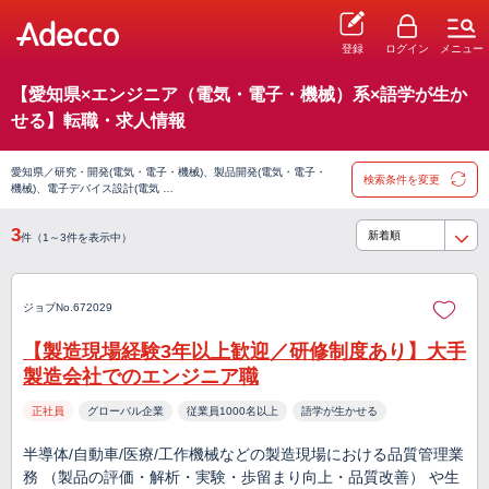
登録
ログイン
メニュー
【愛知県×エンジニア（電気・電子・機械）系×語学が生か
せる】転職・求人情報
愛知県／研究・開発(電気・電子・機械)、製品開発(電気・電子・
検索条件を変更
機械)、電子デバイス設計(電気 …
3
件（1～3件を表示中）
ジョブNo.672029
【製造現場経験3年以上歓迎／研修制度あり】大手
製造会社でのエンジニア職
正社員
グローバル企業
従業員1000名以上
語学が生かせる
半導体/自動車/医療/工作機械などの製造現場における品質管理業
務 （製品の評価・解析・実験・歩留まり向上・品質改善） や生