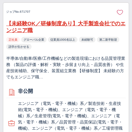
ジョブNo.671707
【未経験OK／研修制度あり】大手製造会社でのエ
ンジニア職
正社員
グローバル企業
従業員1000名以上
未経験可
第二新卒歓迎
語学が生かせる
半導体/自動車/医療/工作機械などの製造現場における品質管理業
務 （製品の評価・解析・実験・歩留まり向上・品質改善） や生
産技術補助、保守保全、装置組立業務 【研修制度】 未経験の方
でもエンジニア職…
非公開
エンジニア（電気・電子・機械）系／製造技術・生産技
術(電気・電子・機械)、エンジニア（電気・電子・機
械）系／生産管理(電気・電子・機械)、エンジニア（電
気・電子・機械）系／品質管理・品質保証(電気・電子・
機械)、エンジニア（電気・電子・機械）系／工場管理職