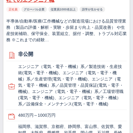
社でのエンジニア職
正社員
グローバル企業
従業員1000名以上
語学が生かせる
半導体/自動車/医療/工作機械などの製造現場における品質管理業
務 （製品の評価・解析・実験・歩留まり向上・品質改善） や生
産技術補助、保守保全、装置組立、据付・調整、トラブル対応業
務 ※これまでの経験…
非公開
エンジニア（電気・電子・機械）系／製造技術・生産技
術(電気・電子・機械)、エンジニア（電気・電子・機
械）系／生産管理(電気・電子・機械)、エンジニア（電
気・電子・機械）系／品質管理・品質保証(電気・電子・
機械)、エンジニア（電気・電子・機械）系／工場管理職
(電気・電子・機械)、エンジニア（電気・電子・機械）
系／設備保全・メンテナンス(電気・電子・機械)
480万円～1000万円
福岡県、滋賀県、京都府、静岡県、富山県、佐賀県、愛
知県、大阪府、愛媛県、岩手県、岡山県、石川県、長崎