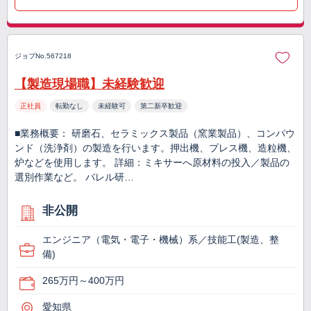
ジョブNo.567218
【製造現場職】未経験歓迎
正社員
転勤なし
未経験可
第二新卒歓迎
■業務概要： 研磨石、セラミックス製品（窯業製品）、コンパウ
ンド（洗浄剤）の製造を行います。押出機、プレス機、造粒機、
炉などを使用します。 詳細：ミキサーへ原材料の投入／製品の
選別作業など。 バレル研…
非公開
エンジニア（電気・電子・機械）系／技能工(製造、整
備)
265万円～400万円
愛知県