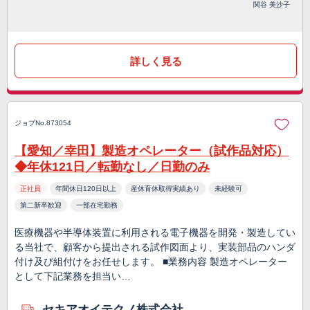
関谷 美沙子
詳しく見る
ジョブNo.873054
【愛知／幸田】製造オペレーター（試作品対応）
◆年休121日／転勤なし／日勤のみ
正社員
年間休日120日以上
産休育休取得実績あり
未経験可
第二新卒歓迎
一部在宅勤務
医療機器や半導体装置に利用される電子機器を開発・製造してい
る当社で、顧客から提出される試作図面より、実装部品のハンダ
付け及び組付けをお任せします。 ■業務内容 製造オペレーター
として下記業務を担当い…
セキアオイテクノ株式会社