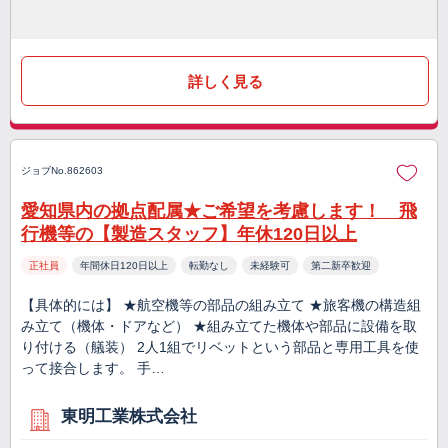
詳しく見る
ジョブNo.862603
愛知県内の拠点配属★ご希望を考慮します！ 飛
行機等の【製造スタッフ】年休120日以上
正社員
年間休日120日以上
転勤なし
未経験可
第二新卒歓迎
【具体的には】 ★航空機等の部品の組み立て ★旅客機の構造組
み立て（機体・ドアなど） ★組み立てた機体や部品に設備を取
り付ける（艤装） 2人1組でリベットという部品と専用工具を使
って接合します。 手…
東明工業株式会社