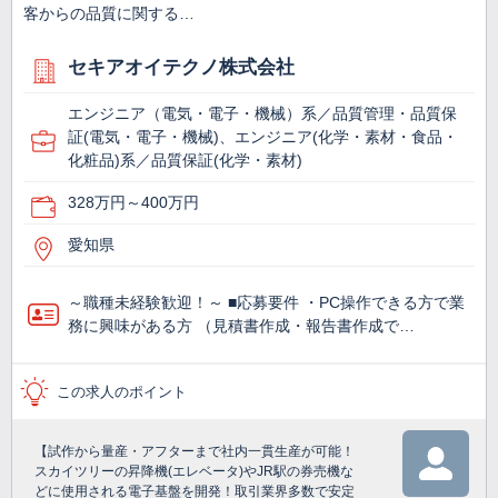
客からの品質に関する…
セキアオイテクノ株式会社
エンジニア（電気・電子・機械）系／品質管理・品質保
証(電気・電子・機械)、エンジニア(化学・素材・食品・
化粧品)系／品質保証(化学・素材)
328万円～400万円
愛知県
～職種未経験歓迎！～ ■応募要件 ・PC操作できる方で業
務に興味がある方 （見積書作成・報告書作成で…
この求人のポイント
【試作から量産・アフターまで社内一貫生産が可能！
スカイツリーの昇降機(エレベータ)やJR駅の券売機な
どに使用される電子基盤を開発！取引業界多数で安定