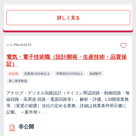
詳しく見る
ジョブNo.819173
電気・電子技術職（設計開発・生産技術・品質保
証）
正社員
従業員1000名以上
年間休日120日以上
未経験可
第二新卒歓迎
アナログ・デジタル回路設計（マイコン周辺回路・制御回路・無
線回路・高周波 回路・電源回路等）、解析・評価、LSI開発業務
等 （変更の範囲）当社の定める業務。詳細は就業条件明示書に
記載。 ＜案件例＞ …
非公開