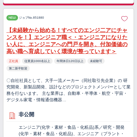
NEW
ジョブNo.851880
【未経験から始める！すべてのエンジ二アにチャ
ンスを！】エンジニア職＜・エンジニアになりた
い人に、エンジニアへの門戸を開き、付加価値の
高い職へ育成していく環境が整っています＞
正社員
従業員1000名以上
年間休日120日以上
未経験可
第二新卒歓迎
〇自社社員として、大手一流メーカー（同社取引先企業）の 研
究開発、新製品開発、設計などのプロジェクトメンバーとして業
務を行ないます。 主な業界は、自動車・半導体・航空・宇宙・
デジタル家電・情報通信機器…
非公開
エンジニア(化学・素材・食品・化粧品)系／研究・開発
(化学・素材・食品・化粧品)、エンジニア（プラント・