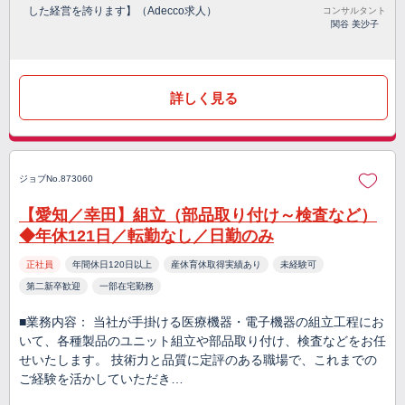
した経営を誇ります】（Adecco求人）
コンサルタント
関谷 美沙子
詳しく見る
ジョブNo.873060
【愛知／幸田】組立（部品取り付け～検査など）
◆年休121日／転勤なし／日勤のみ
正社員
年間休日120日以上
産休育休取得実績あり
未経験可
第二新卒歓迎
一部在宅勤務
■業務内容： 当社が手掛ける医療機器・電子機器の組立工程にお
いて、各種製品のユニット組立や部品取り付け、検査などをお任
せいたします。 技術力と品質に定評のある職場で、これまでの
ご経験を活かしていただき…