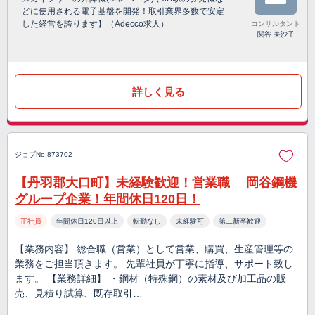
どに使用される電子基盤を開発！取引業界多数で安定
した経営を誇ります】（Adecco求人）
コンサルタント
関谷 美沙子
詳しく見る
ジョブNo.873702
【丹羽郡大口町】未経験歓迎！営業職 岡谷鋼機
グループ企業！年間休日120日！
正社員
年間休日120日以上
転勤なし
未経験可
第二新卒歓迎
【業務内容】 総合職（営業）として営業、購買、生産管理等の
業務をご担当頂きます。 先輩社員が丁寧に指導、サポート致し
ます。 【業務詳細】 ・鋼材（特殊鋼）の素材及び加工品の販
売、見積り試算、既存取引…