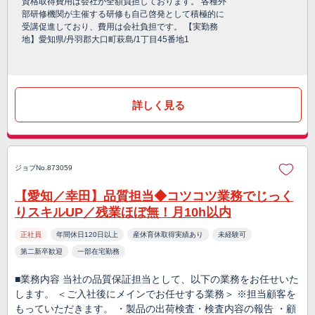
資格取得費用は会社が全額負担しております。 各種外
部研修機関が主催する研修も自己啓発として積極的に
受講促進しており、費用は会社負担です。 【実勤務
地】愛知県/丹羽郡大口町萩島/1丁目45番地1
詳しく見る
ジョブNo.873059
【愛知／幸田】品質担当◆コツコツ業務でじっく
りスキルUP／残業ほぼ無！月10h以内
正社員
年間休日120日以上
産休育休取得実績あり
未経験可
第二新卒歓迎
一部在宅勤務
■業務内容 当社の品質保証担当として、以下の業務をお任せいた
します。 ＜ご入社後にメインでお任せする業務＞ ※担当顧客を
もっていただきます。 ・製品の出荷検査・検査内容の報告 ・顧