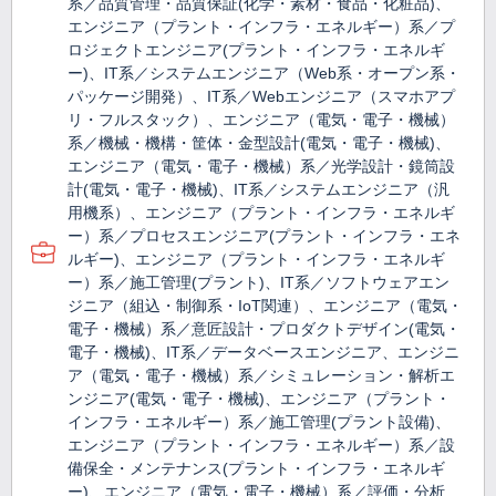
系／品質管理・品質保証(化学・素材・食品・化粧品)、
エンジニア（プラント・インフラ・エネルギー）系／プ
ロジェクトエンジニア(プラント・インフラ・エネルギ
ー)、IT系／システムエンジニア（Web系・オープン系・
パッケージ開発）、IT系／Webエンジニア（スマホアプ
リ・フルスタック）、エンジニア（電気・電子・機械）
系／機械・機構・筐体・金型設計(電気・電子・機械)、
エンジニア（電気・電子・機械）系／光学設計・鏡筒設
計(電気・電子・機械)、IT系／システムエンジニア（汎
用機系）、エンジニア（プラント・インフラ・エネルギ
ー）系／プロセスエンジニア(プラント・インフラ・エネ
ルギー)、エンジニア（プラント・インフラ・エネルギ
ー）系／施工管理(プラント)、IT系／ソフトウェアエン
ジニア（組込・制御系・IoT関連）、エンジニア（電気・
電子・機械）系／意匠設計・プロダクトデザイン(電気・
電子・機械)、IT系／データベースエンジニア、エンジニ
ア（電気・電子・機械）系／シミュレーション・解析エ
ンジニア(電気・電子・機械)、エンジニア（プラント・
インフラ・エネルギー）系／施工管理(プラント設備)、
エンジニア（プラント・インフラ・エネルギー）系／設
備保全・メンテナンス(プラント・インフラ・エネルギ
ー)、エンジニア（電気・電子・機械）系／評価・分析