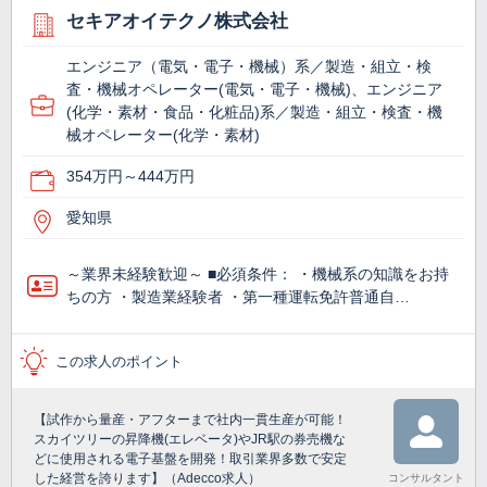
セキアオイテクノ株式会社
エンジニア（電気・電子・機械）系／製造・組立・検
査・機械オペレーター(電気・電子・機械)、エンジニア
(化学・素材・食品・化粧品)系／製造・組立・検査・機
械オペレーター(化学・素材)
354万円～444万円
愛知県
～業界未経験歓迎～ ■必須条件： ・機械系の知識をお持
ちの方 ・製造業経験者 ・第一種運転免許普通自…
この求人のポイント
【試作から量産・アフターまで社内一貫生産が可能！
スカイツリーの昇降機(エレベータ)やJR駅の券売機な
どに使用される電子基盤を開発！取引業界多数で安定
した経営を誇ります】（Adecco求人）
コンサルタント