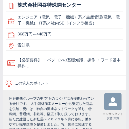
株式会社岡谷特殊鋼センター
エンジニア（電気・電子・機械）系／生産管理(電気・電
子・機械)、IT系／社内SE（インフラ担当）
368万円～448万円
愛知県
【必須要件】 ・パソコンの基礎知識、操作 ・ワード基本
操作 …
この求人のポイント
岡谷鋼機グループの中で“ものつくり”に直接携わってい
る会社です。 大手鋼材加工メーカーから安定した商品
を供給、更には、独自の流通ネットワークを通じ、特
殊鋼、普通鋼、非鉄等、幅広く取り扱っております。
コンサルタント
安藤 大輝
新たに建設した新社屋へ２０２２年５月に移転。働き
やすい職場環境を整備しました。尚、業務に関連する