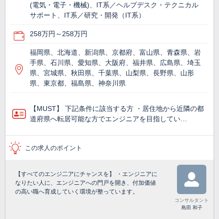
(電気・電子・機械)、IT系／ヘルプデスク・テクニカル
サポート、IT系／研究・開発（IT系）
258万円～258万円
福岡県、北海道、新潟県、京都府、富山県、青森県、岩
手県、石川県、愛知県、大阪府、福井県、広島県、埼玉
県、宮城県、秋田県、千葉県、山梨県、長野県、山形
県、東京都、福島県、神奈川県
【MUST】 下記条件に該当する方 ・居住地から近隣の都
道府県へ転居可能な方でエンジニアを目指してい…
この求人のポイント
【すべてのエンジ二アにチャンスを】 ・エンジニアに
なりたい人に、エンジニアへの門戸を開き、付加価値
の高い職へ育成していく環境が整っています。
コンサルタント
島田 和子