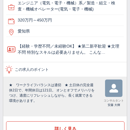
エンジニア（電気・電子・機械）系／製造・組立・検
査・機械オペレーター(電気・電子・機械)
320万円～450万円
愛知県
【経験・学歴不問／未経験OK】 ★第二新卒歓迎 ★文理
不問 特別なスキルは必要ありません。 こんな…
この求人のポイント
★ ワークライフバランスは適切 ★ 土日休の完全週
休2日で、年間休日は121日。 オンとオフでメリハリを
つけ、適度にリフレッシュしながら、長く就業できる
環境があります。
コンサルタント
安藤 大輝
詳しく見る