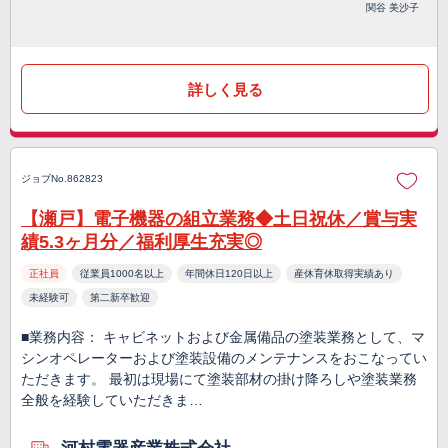
関谷 美沙子
詳しく見る
ジョブNo.862823
【瀬戸】電子機器の組立業務◆土日祝休／賞与実
績5.3ヶ月分／福利厚生充実◎
正社員
従業員1000名以上
年間休日120日以上
産休育休取得実績あり
未経験可
第二新卒歓迎
■業務内容： キャビネットおよび金属備品の塗装業務として、マ
シンオペレーターおよび塗装設備のメンテナンスをおこなってい
ただきます。 最初は現場にて塗装部材の掛け降ろしや塗装業務
全般を経験していただきま…