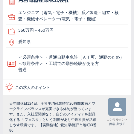
河村電器産業株式会社
エンジニア（電気・電子・機械）系／製造・組立・検
査・機械オペレーター(電気・電子・機械)
350万円～450万円
愛知県
＜必須条件＞ ・普通自動車免許（ＡＴ可、通勤のため）
＜歓迎条件＞ ・工場での勤務経験がある方
普通…
この求人のポイント
☆年間休日124日、全社平均残業時間20時間未満とワ
ークライフバランスが充実できる体制が整っていま
す。また、入社歴関係なく、自分のアイディアを製品
化する「iフェスタ」という制度があり中途社員が活躍
コンサルタント
関谷 美沙子
しやす環境です。 【実勤務地】愛知県/瀬戸市暁町/3番
86