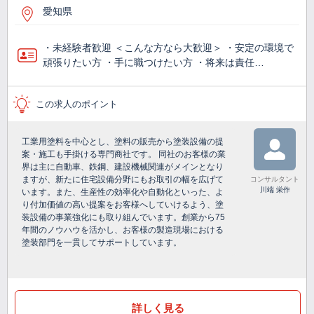
愛知県
・未経験者歓迎 ＜こんな方なら大歓迎＞ ・安定の環境で
頑張りたい方 ・手に職つけたい方 ・将来は責任…
この求人のポイント
工業用塗料を中心とし、塗料の販売から塗装設備の提
案・施工も手掛ける専門商社です。 同社のお客様の業
界は主に自動車、鉄鋼、建設機械関連がメインとなり
ますが、新たに住宅設備分野にもお取引の幅を広げて
コンサルタント
川端 栄作
います。また、生産性の効率化や自動化といった、よ
り付加価値の高い提案をお客様へしていけるよう、塗
装設備の事業強化にも取り組んでいます。創業から75
年間のノウハウを活かし、お客様の製造現場における
塗装部門を一貫してサポートしています。
詳しく見る