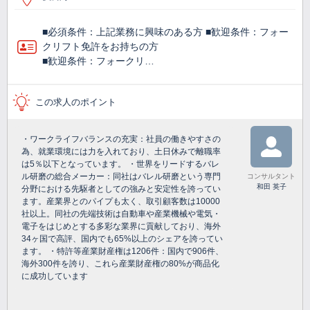
■必須条件：上記業務に興味のある方 ■歓迎条件：フォー
クリフト免許をお持ちの方
■歓迎条件：フォークリ…
この求人のポイント
・ワークライフバランスの充実：社員の働きやすさの
為、就業環境には力を入れており、土日休みで離職率
は5％以下となっています。 ・世界をリードするバレ
ル研磨の総合メーカー：同社はバレル研磨という専門
コンサルタント
和田 英子
分野における先駆者としての強みと安定性を誇ってい
ます。産業界とのパイプも太く、取引顧客数は10000
社以上。同社の先端技術は自動車や産業機械や電気・
電子をはじめとする多彩な業界に貢献しており、海外
34ヶ国で高評、国内でも65%以上のシェアを誇ってい
ます。 ・特許等産業財産権は1206件：国内で906件、
海外300件を誇り、これら産業財産権の80%が商品化
に成功しています