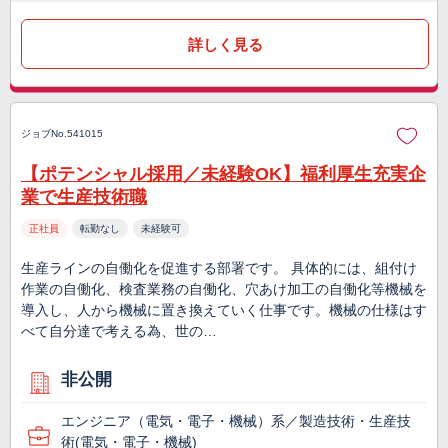
詳しく見る
ジョブNo.541015
【ポテンシャル採用／未経験OK】福利厚生充実企
業で生産技術職
正社員
転勤なし
未経験可
生産ラインの自働化を促進する部署です。 具体的には、組付け
作業の自働化、検査業務の自働化、穴あけ加工の自働化等機械を
導入し、人から機械に置き換えていく仕事です。機械の仕様はす
べて自分達で考える為、世の…
非公開
エンジニア（電気・電子・機械）系／製造技術・生産技
術(電気・電子・機械)