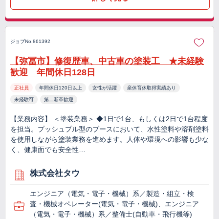
ジョブNo.861392
【弥冨市】修復歴車、中古車の塗装工 ★未経験
歓迎 年間休日128日
正社員
年間休日120日以上
女性が活躍
産休育休取得実績あり
未経験可
第二新卒歓迎
【業務内容】 ＜塗装業務＞ ◆1日で1台、もしくは2日で1台程度
を担当。プッシュプル型のブースにおいて、水性塗料や溶剤塗料
を使用しながら塗装業務を進めます。人体や環境への影響も少な
く、健康面でも安全性…
株式会社タウ
エンジニア（電気・電子・機械）系／製造・組立・検
査・機械オペレーター(電気・電子・機械)、エンジニア
（電気・電子・機械）系／整備士(自動車・飛行機等)