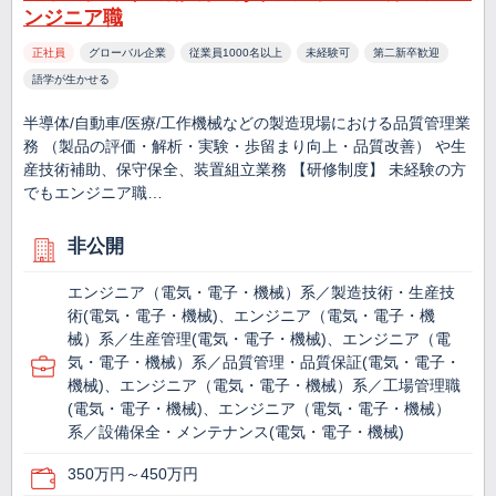
ンジニア職
正社員
グローバル企業
従業員1000名以上
未経験可
第二新卒歓迎
語学が生かせる
半導体/自動車/医療/工作機械などの製造現場における品質管理業
務 （製品の評価・解析・実験・歩留まり向上・品質改善） や生
産技術補助、保守保全、装置組立業務 【研修制度】 未経験の方
でもエンジニア職…
非公開
エンジニア（電気・電子・機械）系／製造技術・生産技
術(電気・電子・機械)、エンジニア（電気・電子・機
械）系／生産管理(電気・電子・機械)、エンジニア（電
気・電子・機械）系／品質管理・品質保証(電気・電子・
機械)、エンジニア（電気・電子・機械）系／工場管理職
(電気・電子・機械)、エンジニア（電気・電子・機械）
系／設備保全・メンテナンス(電気・電子・機械)
350万円～450万円