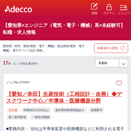
登録
ログイン
メニュー
【愛知県×エンジニア（電気・電子・機械）系×未経験可】
転職・求人情報
愛知県／研究・開発(電気・電子・機械)、製品開発(電気・電子・
検索条件を変更
機械)、電子デバイス設計(電気 …
17
件（1～17件を表示中）
ジョブNo.876587
【愛知／幸田】生産技術（工程設計・改善）◆デ
スクワーク中心／半導体・医療機器分野
正社員
年間休日120日以上
産休育休取得実績あり
未経験可
第二新卒歓迎
一部在宅勤務
■業務内容： 当社は半導体装置や医療機器などに利用される電子