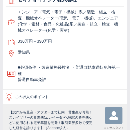
エンジニア（電気・電子・機械）系／製造・組立・検
査・機械オペレーター(電気・電子・機械)、エンジニア
(化学・素材・食品・化粧品)系／製造・組立・検査・機
械オペレーター(化学・素材)
330万円～390万円
愛知県
■必須条件 ・製造業務経験者 ・普通自動車運転免許第一
種
普通自動車免許
この求人のポイント
【試作から量産・アフターまで社内一貫生産が可能！
スカイツリーの昇降機(エレベータ)やJR駅の券売機な
どに使用される電子基盤を開発！取引業界多数で安定
した経営を誇ります】（Adecco求人）
コンサルタント