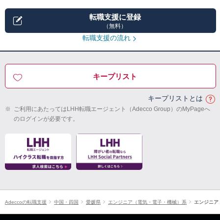
転職支援に登録
（無料）
転職支援の流れ
キープリスト
キープリストとは
※
ご利用にあたってはLHH転職エージェント（Adecco Group）のMyPageへ
のログインが必要です。
Adeccoの転職支援
中国・四国
愛媛県
エンジニア（電気・電子・機械）系
エンジニア