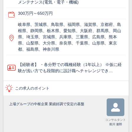
メンテナンス(電気・電子・機械)
300万円～650万円
岐阜県、茨城県、鳥取県、福岡県、滋賀県、京都府、島
根県、静岡県、栃木県、愛知県、大阪府、群馬県、岡山
県、埼玉県、宮城県、兵庫県、三重県、広島県、熊本
県、山梨県、大分県、奈良県、千葉県、山形県、東京
都、福島県、神奈川県
【経験者】 ・各分野での職種経験（1年以上） ※仮に経
験が浅い方でも段階的に設計職へチャレンジでき…
この求人のポイント
上場グループの中枢企業 業績好調で安定の基盤
コンサルタント
前川 達郎