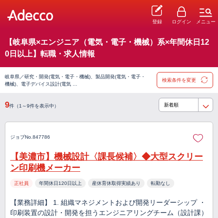
登録
ログイン
メニュー
【岐阜県×エンジニア（電気・電子・機械）系×年間休日12
0日以上】転職・求人情報
岐阜県／研究・開発(電気・電子・機械)、製品開発(電気・電子・
検索条件を変更
機械)、電子デバイス設計(電気 …
9
件（1～9件を表示中）
ジョブNo.847786
【美濃市】機械設計〈課長候補〉◆大型スクリー
ン印刷機メーカー
正社員
年間休日120日以上
産休育休取得実績あり
転勤なし
【業務詳細】 1. 組織マネジメントおよび開発リーダーシップ ・
印刷装置の設計・開発を担うエンジニアリングチーム（設計課）