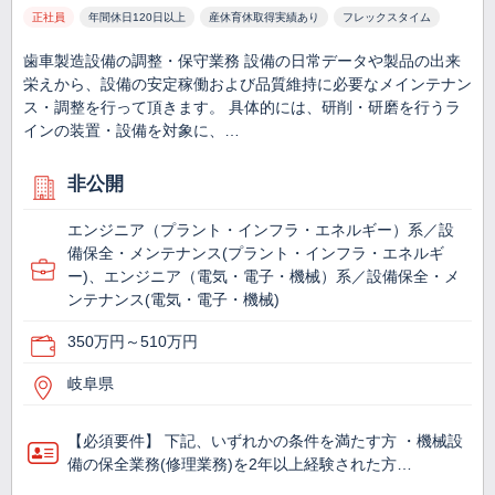
正社員
年間休日120日以上
産休育休取得実績あり
フレックスタイム
歯車製造設備の調整・保守業務 設備の日常データや製品の出来
栄えから、設備の安定稼働および品質維持に必要なメインテナン
ス・調整を行って頂きます。 具体的には、研削・研磨を行うラ
インの装置・設備を対象に、…
非公開
エンジニア（プラント・インフラ・エネルギー）系／設
備保全・メンテナンス(プラント・インフラ・エネルギ
ー)、エンジニア（電気・電子・機械）系／設備保全・メ
ンテナンス(電気・電子・機械)
350万円～510万円
岐阜県
【必須要件】 下記、いずれかの条件を満たす方 ・機械設
備の保全業務(修理業務)を2年以上経験された方…