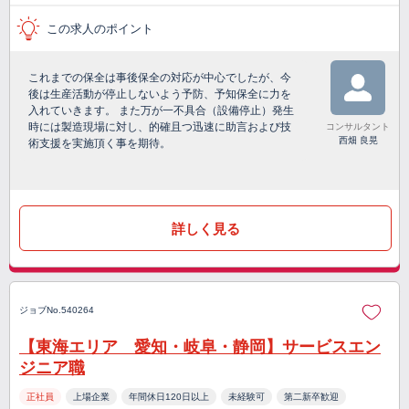
この求人のポイント
これまでの保全は事後保全の対応が中心でしたが、今
後は生産活動が停止しないよう予防、予知保全に力を
入れていきます。 また万が一不具合（設備停止）発生
時には製造現場に対し、的確且つ迅速に助言および技
コンサルタント
西畑 良晃
術支援を実施頂く事を期待。
詳しく見る
ジョブNo.540264
【東海エリア 愛知・岐阜・静岡】サービスエン
ジニア職
正社員
上場企業
年間休日120日以上
未経験可
第二新卒歓迎