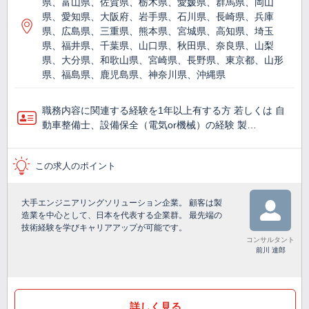
県、富山県、佐賀県、栃木県、愛媛県、群馬県、岡山
県、愛知県、大阪府、岩手県、石川県、長崎県、兵庫
県、広島県、三重県、熊本県、宮城県、高知県、埼玉
県、福井県、千葉県、山口県、秋田県、奈良県、山梨
県、大分県、和歌山県、宮崎県、長野県、東京都、山形
県、福島県、鹿児島県、神奈川県、沖縄県
職務内容に関連する経験を1年以上有する方 若しくは 自
動車整備士、設備保全（電気or機械）の経験 製…
この求人のポイント
大手エンジニアリングソリューション企業。 顧客は製
造業を中心として、日本を代表する企業群。 最先端の
技術経験を学びキャリアアップが可能です。
コンサルタント
前川 達郎
詳しく見る