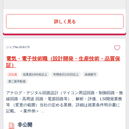
詳しく見る
ジョブNo.819173
電気・電子技術職（設計開発・生産技術・品質保
証）
正社員
従業員1000名以上
年間休日120日以上
未経験可
第二新卒歓迎
アナログ・デジタル回路設計（マイコン周辺回路・制御回路・無
線回路・高周波 回路・電源回路等）、解析・評価、LSI開発業務
等 （変更の範囲）当社の定める業務。詳細は就業条件明示書に
記載。 ＜案件例＞ …
非公開