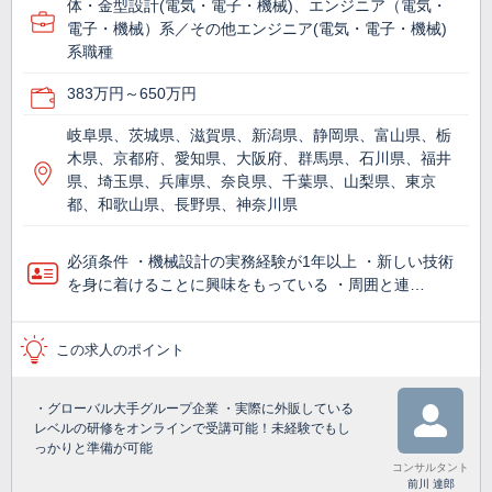
体・金型設計(電気・電子・機械)、エンジニア（電気・
電子・機械）系／その他エンジニア(電気・電子・機械)
系職種
383万円～650万円
岐阜県、茨城県、滋賀県、新潟県、静岡県、富山県、栃
木県、京都府、愛知県、大阪府、群馬県、石川県、福井
県、埼玉県、兵庫県、奈良県、千葉県、山梨県、東京
都、和歌山県、長野県、神奈川県
必須条件 ・機械設計の実務経験が1年以上 ・新しい技術
を身に着けることに興味をもっている ・周囲と連…
この求人のポイント
・グローバル大手グループ企業 ・実際に外販している
レベルの研修をオンラインで受講可能！未経験でもし
っかりと準備が可能
コンサルタント
前川 達郎