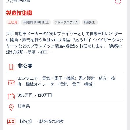
ジョブNo.550616
製造技術職
正社員
年間休日120日以上
フレックスタイム
転勤なし
大手自動車メーカーの1次サプライヤーとして自動車用バイザー
の開発・販売を行う当社の主力製品であるサイドバイザーやスク
リーンなどのプラスチック製品の製造をお任せします。 [業務の
流れ]成形→塗装→加工…
非公開
エンジニア（電気・電子・機械）系／製造・組立・検
査・機械オペレーター(電気・電子・機械)
355万円～410万円
岐阜県
【必須】 ・製造職の経験