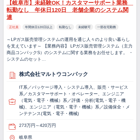
【岐阜市】未経験OK！カスタマーサポート業務
転勤なし 年休日120日 老舗企業のシステム関
連
正社員
年間休日120日以上
転勤なし
未経験可
一部在宅勤務
～LPガス販売管理システムの運用を通じ人々のより良い暮らし
を支えています～ 【業務内容】 LPガス販売管理システム（主力
商品コンパックS）のシステムに関する業務をお任せします。 ・
システムのセット…
株式会社マルトウコンパック
IT系／パッケージ導入・システム導入、販売・サービス
系／カスタマーサポート・オペレーター、エンジニア
（電気・電子・機械）系／評価・分析(電気・電子・機
械)、エンジニア（電気・電子・機械）系／設備保全・メ
ンテナンス(電気・電子・機械)
273万円～420万円
岐阜県