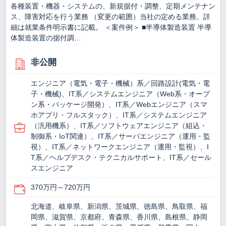
各種装置・機器・システムの、新規据付・調整、定期メンテナン
ス、障害対応を行う業務 （変更の範囲）当社の定める業務。詳
細は就業条件明示書に記載。 ＜案件例＞ ■半導体製造装置 半導
体製造装置の据付調…
非公開
エンジニア（電気・電子・機械）系／回路設計(電気・電
子・機械)、IT系／システムエンジニア（Web系・オープ
ン系・パッケージ開発）、IT系／Webエンジニア（スマ
ホアプリ・フルスタック）、IT系／システムエンジニア
（汎用機系）、IT系／ソフトウェアエンジニア（組込・
制御系・IoT関連）、IT系／サーバエンジニア（運用・監
視）、IT系／ネットワークエンジニア（運用・監視）、I
T系／ヘルプデスク・テクニカルサポート、IT系／セール
スエンジニア
370万円～720万円
北海道、岐阜県、新潟県、茨城県、徳島県、鳥取県、福
岡県、滋賀県、京都府、青森県、香川県、島根県、静岡