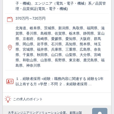
子・機械)、エンジニア（電気・電子・機械）系／品質管
理・品質保証(電気・電子・機械)
370万円～720万円
北海道、岐阜県、茨城県、新潟県、鳥取県、福岡県、滋
賀県、香川県、島根県、佐賀県、栃木県、静岡県、富山
県、京都府、長崎県、愛媛県、愛知県、大阪府、群馬
県、岡山県、岩手県、石川県、高知県、熊本県、埼玉
県、宮城県、福井県、兵庫県、三重県、広島県、奈良
県、千葉県、秋田県、山口県、山梨県、大分県、宮崎
県、和歌山県、山形県、長野県、東京都、鹿児島県、福
島県、神奈川県
１．経験者採用 ○経験：職務内容に関連する 経験を1年
以上有する方 ○学歴：不問 ２．未経験者採用 …
この求人のポイント
大手エンジニアリングソリューション企業。 顧客は製