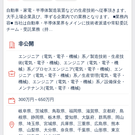
自動車・家電・半導体製造装置などの生産技術へ従事頂きます。
大手上場企業及び、準ずる企業内での業務となります。 ■業務内
容■ 当社は自動車・半導体業界をメインに技術者派遣や常駐委託
チーム・受託業務（持…
非公開
エンジニア（電気・電子・機械）系／製造技術・生産技
術(電気・電子・機械)、エンジニア（電気・電子・機
械）系／プロセスエンジニア(電気・電子・機械)、エン
ジニア（電気・電子・機械）系／生産管理(電気・電子・
機械)、エンジニア（電気・電子・機械）系／設備保全・
メンテナンス(電気・電子・機械)
300万円～650万円
岐阜県、茨城県、鳥取県、福岡県、滋賀県、京都府、島
根県、静岡県、栃木県、愛知県、大阪府、群馬県、岡山
県、埼玉県、宮城県、兵庫県、三重県、広島県、熊本
県、山梨県、大分県、奈良県、千葉県、山形県、東京