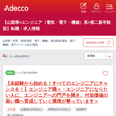
登録
ログイン
メニュー
【山梨県×エンジニア（電気・電子・機械）系×第二新卒歓
迎】転職・求人情報
山梨県／研究・開発(電気・電子・機械)、製品開発(電気・電子・
検索条件を変更
機械)、電子デバイス設計(電気 …
4
件（1～4件を表示中）
NEW
ジョブNo.851880
【未経験から始める！すべてのエンジ二アにチャ
ンスを！】エンジニア職＜・エンジニアになりた
い人に、エンジニアへの門戸を開き、付加価値の
高い職へ育成していく環境が整っています＞
正社員
従業員1000名以上
年間休日120日以上
未経験可
第二新卒歓迎