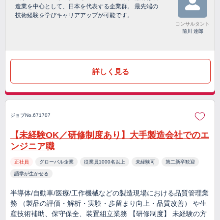
造業を中心として、日本を代表する企業群。 最先端の
技術経験を学びキャリアアップが可能です。
コンサルタント
前川 達郎
詳しく見る
ジョブNo.671707
【未経験OK／研修制度あり】大手製造会社でのエ
ンジニア職
正社員
グローバル企業
従業員1000名以上
未経験可
第二新卒歓迎
語学が生かせる
半導体/自動車/医療/工作機械などの製造現場における品質管理業
務 （製品の評価・解析・実験・歩留まり向上・品質改善） や生
産技術補助、保守保全、装置組立業務 【研修制度】 未経験の方