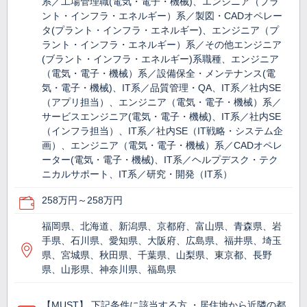
系／工場管理職(電気・電子・機械)、エンジニア（プラ
ント・インフラ・エネルギー）系／製図・CADオペレー
タ(プラント・インフラ・エネルギー)、エンジニア（プ
ラント・インフラ・エネルギー）系／その他エンジニア
(ブラント・インフラ・エネルギー)系職種、エンジニア
（電気・電子・機械）系／設備保全・メンテナンス(電
気・電子・機械)、IT系／品質管理・QA、IT系／社内SE
（アプリ担当）、エンジニア（電気・電子・機械）系／
サービスエンジニア(電気・電子・機械)、IT系／社内SE
（インフラ担当）、IT系／社内SE（IT戦略・システム企
画）、エンジニア（電気・電子・機械）系／CADオペレ
ーター(電気・電子・機械)、IT系／ヘルプデスク・テク
ニカルサポート、IT系／研究・開発（IT系）
258万円～258万円
福岡県、北海道、新潟県、京都府、富山県、青森県、岩
手県、石川県、愛知県、大阪府、広島県、福井県、埼玉
県、宮城県、秋田県、千葉県、山梨県、東京都、長野
県、山形県、神奈川県、福島県
【MUST】 下記条件に該当する方 ・居住地から近隣の都