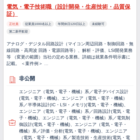
電気・電子技術職（設計開発・生産技術・品質保
証）
正社員
従業員1000名以上
年間休日120日以上
未経験可
第二新卒歓迎
アナログ・デジタル回路設計（マイコン周辺回路・制御回路・無
線回路・高周波 回路・電源回路等）、解析・評価、LSI開発業務
等 （変更の範囲）当社の定める業務。詳細は就業条件明示書に
記載。 ＜案件例＞ …
非公開
エンジニア（電気・電子・機械）系／電子デバイス設計
(電気・電子・機械)、エンジニア（電気・電子・機械）
系／半導体設計(IC・LSI・メモリ)(電気・電子・機械)、
エンジニア（電気・電子・機械）系／回路設計(電気・電
子・機械)、エンジニア（電気・電子・機械）系／電気制
御設計(電気・電子・機械)、エンジニア（電気・電子・
機械）系／評価・分析(電気・電子・機械)、エンジニア
（電気・電子・機械）系／製造技術・生産技術(電気・電