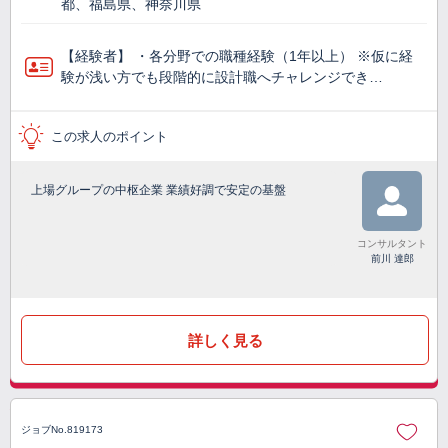
都、福島県、神奈川県
【経験者】 ・各分野での職種経験（1年以上） ※仮に経
験が浅い方でも段階的に設計職へチャレンジでき…
この求人のポイント
上場グループの中枢企業 業績好調で安定の基盤
コンサルタント
前川 達郎
詳しく見る
ジョブNo.819173