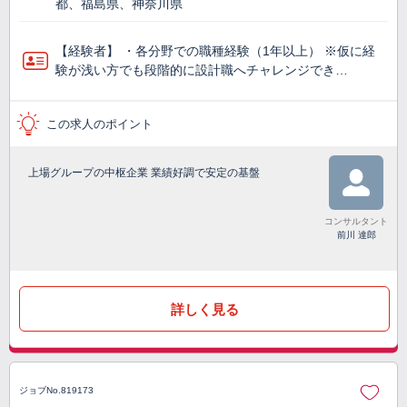
都、福島県、神奈川県
【経験者】 ・各分野での職種経験（1年以上） ※仮に経
験が浅い方でも段階的に設計職へチャレンジでき…
この求人のポイント
上場グループの中枢企業 業績好調で安定の基盤
コンサルタント
前川 達郎
詳しく見る
ジョブNo.819173