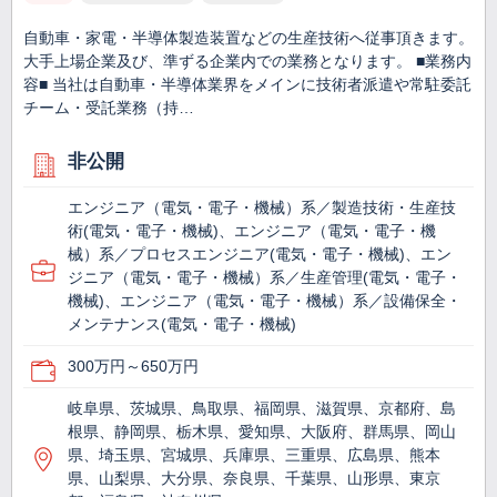
自動車・家電・半導体製造装置などの生産技術へ従事頂きます。
大手上場企業及び、準ずる企業内での業務となります。 ■業務内
容■ 当社は自動車・半導体業界をメインに技術者派遣や常駐委託
チーム・受託業務（持…
非公開
エンジニア（電気・電子・機械）系／製造技術・生産技
術(電気・電子・機械)、エンジニア（電気・電子・機
械）系／プロセスエンジニア(電気・電子・機械)、エン
ジニア（電気・電子・機械）系／生産管理(電気・電子・
機械)、エンジニア（電気・電子・機械）系／設備保全・
メンテナンス(電気・電子・機械)
300万円～650万円
岐阜県、茨城県、鳥取県、福岡県、滋賀県、京都府、島
根県、静岡県、栃木県、愛知県、大阪府、群馬県、岡山
県、埼玉県、宮城県、兵庫県、三重県、広島県、熊本
県、山梨県、大分県、奈良県、千葉県、山形県、東京