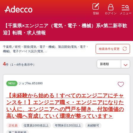
登録
ログイン
メニュー
【千葉県×エンジニア（電気・電子・機械）系×第二新卒歓
迎】転職・求人情報
千葉県／研究・開発(電気・電子・機械)、製品開発(電気・電子・
検索条件を変更
機械)、電子デバイス設計(電気 …
4
件（1～4件を表示中）
NEW
ジョブNo.851880
【未経験から始める！すべてのエンジ二アにチャ
ンスを！】エンジニア職＜・エンジニアになりた
い人に、エンジニアへの門戸を開き、付加価値の
高い職へ育成していく環境が整っています＞
正社員
従業員1000名以上
年間休日120日以上
未経験可
第二新卒歓迎