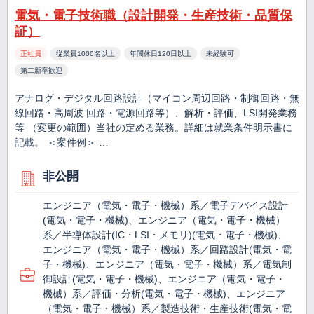
電気・電子技術職（設計開発・生産技術・品質保
証）
正社員
従業員1000名以上
年間休日120日以上
未経験可
第二新卒歓迎
アナログ・デジタル回路設計（マイコン周辺回路・制御回路・無
線回路・高周波 回路・電源回路等）、解析・評価、LSI開発業務
等 （変更の範囲）当社の定める業務。詳細は就業条件明示書に
記載。 ＜案件例＞ …
非公開
エンジニア（電気・電子・機械）系／電子デバイス設計
(電気・電子・機械)、エンジニア（電気・電子・機械）
系／半導体設計(IC・LSI・メモリ)(電気・電子・機械)、
エンジニア（電気・電子・機械）系／回路設計(電気・電
子・機械)、エンジニア（電気・電子・機械）系／電気制
御設計(電気・電子・機械)、エンジニア（電気・電子・
機械）系／評価・分析(電気・電子・機械)、エンジニア
（電気・電子・機械）系／製造技術・生産技術(電気・電