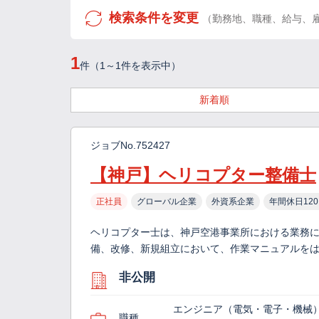
検索条件を変更
（勤務地、職種、給与、
1
件（1～1件を表示中）
新着順
ジョブNo.752427
【神戸】ヘリコプター整備士
正社員
グローバル企業
外資系企業
年間休日12
ヘリコプター士は、神戸空港事業所における業務
備、改修、新規組立において、作業マニュアルを
非公開
エンジニア（電気・電子・機械
職種