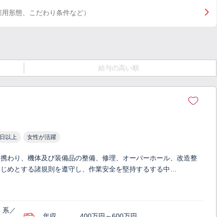
雇用形態、こだわり条件など）
給与の高い順
0日以上
女性が活躍
に携わり、機体及び装備品の整備、修理、オーバーホール、改造整
はじめとする諸規則を遵守し、作業安全を堅持するする中…
）系／
年収
400万円～600万円