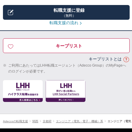
転職支援に登録
（無料）
転職支援の流れ
キープリスト
キープリストとは
※
ご利用にあたってはLHH転職エージェント（Adecco Group）のMyPageへ
のログインが必要です。
Adeccoの転職支援
関西
京都府
エンジニア（電気・電子・機械）系
エンジニア（電気