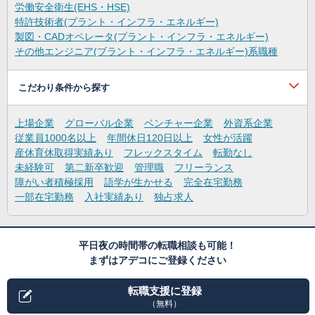
労働安全衛生(EHS・HSE)
特許技術者(プラント・インフラ・エネルギー)
製図・CADオペレータ(プラント・インフラ・エネルギー)
その他エンジニア(ブラント・インフラ・エネルギー)系職種
こだわり条件から探す
上場企業
グローバル企業
ベンチャー企業
外資系企業
従業員1000名以上
年間休日120日以上
女性が活躍
産休育休取得実績あり
フレックスタイム
転勤なし
未経験可
第二新卒歓迎
管理職
フリーランス
障がい者積極採用
語学が生かせる
完全在宅勤務
一部在宅勤務
入社実績あり
独占求人
平日夜の時間帯の転職相談も可能！
まずはアデコにご登録ください
転職支援に登録
（無料）