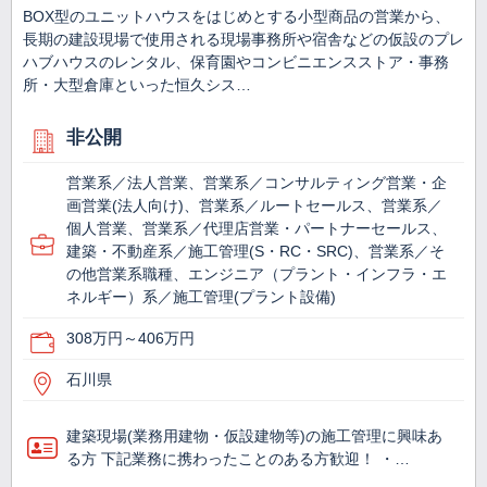
BOX型のユニットハウスをはじめとする小型商品の営業から、
長期の建設現場で使用される現場事務所や宿舎などの仮設のプレ
ハブハウスのレンタル、保育園やコンビニエンスストア・事務
所・大型倉庫といった恒久シス…
非公開
営業系／法人営業、営業系／コンサルティング営業・企
画営業(法人向け)、営業系／ルートセールス、営業系／
個人営業、営業系／代理店営業・パートナーセールス、
建築・不動産系／施工管理(S・RC・SRC)、営業系／そ
の他営業系職種、エンジニア（プラント・インフラ・エ
ネルギー）系／施工管理(プラント設備)
308万円～406万円
石川県
建築現場(業務用建物・仮設建物等)の施工管理に興味あ
る方 下記業務に携わったことのある方歓迎！ ・…