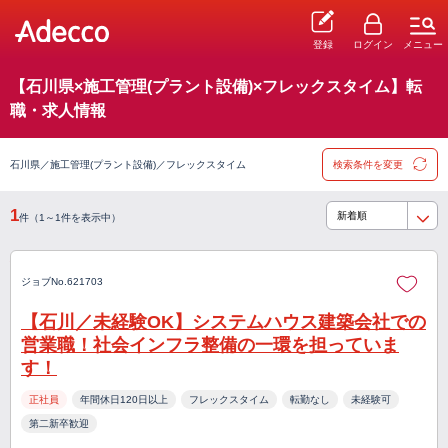
登録
ログイン
メニュー
【石川県×施工管理(プラント設備)×フレックスタイム】転
職・求人情報
石川県／施工管理(プラント設備)／フレックスタイム
検索条件を変更
1
件（1～1件を表示中）
ジョブNo.621703
【石川／未経験OK】システムハウス建築会社での
営業職！社会インフラ整備の一環を担っていま
す！
正社員
年間休日120日以上
フレックスタイム
転勤なし
未経験可
第二新卒歓迎