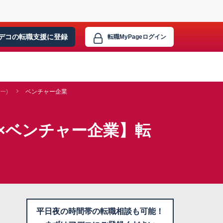
デコの転職支援に
登録
転職MyPage
ログイン
ー)
ベンチャー企業
×ベンチャー企業】転
平日夜の時間帯の転職相談も可能！