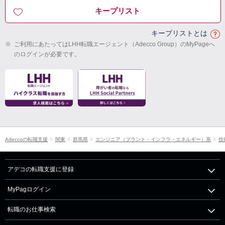
キープリスト
キープリストとは
※
ご利用にあたってはLHH転職エージェント（Adecco Group）のMyPageへ
のログインが必要です。
Adeccoの転職支援
関東
群馬県
エンジニア（プラント・インフラ・エネルギー）系
技
アデコの転職支援に登録
MyPagログイン
転職のお仕事検索