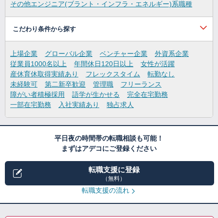
その他エンジニア(ブラント・インフラ・エネルギー)系職種
こだわり条件から探す
上場企業
グローバル企業
ベンチャー企業
外資系企業
従業員1000名以上
年間休日120日以上
女性が活躍
産休育休取得実績あり
フレックスタイム
転勤なし
未経験可
第二新卒歓迎
管理職
フリーランス
障がい者積極採用
語学が生かせる
完全在宅勤務
一部在宅勤務
入社実績あり
独占求人
平日夜の時間帯の転職相談も可能！
まずはアデコにご登録ください
転職支援に登録
（無料）
転職支援の流れ