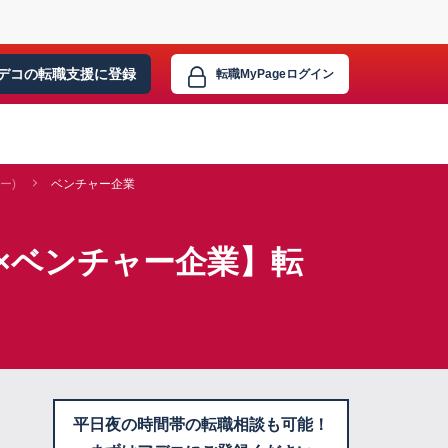
デコの転職支援に
登録
転職MyPage
ログイン
ー)
ベンチャー企業
×ベンチャー企業】転
平日夜の時間帯の転職相談も可能！