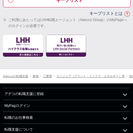
キープリスト
キープリストとは
※
ご利用にあたってはLHH転職エージェント（Adecco Group）のMyPageへ
のログインが必要です。
Adeccoの転職支援
東海
三重県
エンジニア（プラント・インフラ・エネルギー）系
技
アデコの転職支援に登録
MyPagログイン
転職のお仕事検索
転職支援について