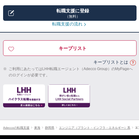
転職支援に登録
（無料）
転職支援の流れ
キープリスト
キープリストとは
※
ご利用にあたってはLHH転職エージェント（Adecco Group）のMyPageへ
のログインが必要です。
Adeccoの転職支援
東海
静岡県
エンジニア（プラント・インフラ・エネルギー）系
エ