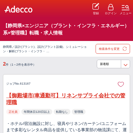
登録
ログイン
メニュー
【静岡県×エンジニア（プラント・インフラ・エネルギー）
系×管理職】転職・求人情報
静岡県／設計(プラント)、設計(プラント設備)、シミュレーショ
検索条件を変更
ン・解析(プラント・インフラ・ …
2
件（1～2件を表示中）
ジョブNo.613167
【御殿場市/車通勤可】リネンサプライ会社での管
理職
正社員
年間休日120日以上
転勤なし
管理職
・ホテル/宿泊施設に対し、寝具やリネン/カーテン/ユニフォーム
まで多彩なレンタル商品を提供している事業部の物流課にて、運