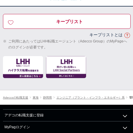
キープリスト
キープリストとは
※
ご利用にあたってはLHH転職エージェント（Adecco Group）のMyPageへ
のログインが必要です。
Adeccoの転職支援
東海
静岡県
エンジニア（プラント・インフラ・エネルギー）系
管
アデコの転職支援に登録
MyPagログイン