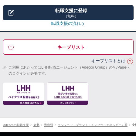
転職支援に登録
（無料）
転職支援の流れ
キープリスト
キープリストとは
※
ご利用にあたってはLHH転職エージェント（Adecco Group）のMyPageへ
のログインが必要です。
Adeccoの転職支援
東北
青森県
エンジニア（プラント・インフラ・エネルギー）系
女