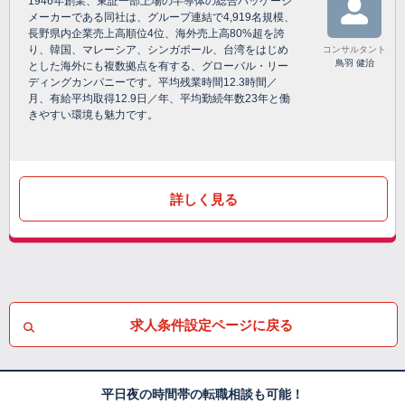
1946年創業、東証一部上場の半導体の総合パッケージ
メーカーである同社は、グループ連結で4,919名規模、
長野県内企業売上高順位4位、海外売上高80%超を誇
り、韓国、マレーシア、シンガポール、台湾をはじめ
コンサルタント
鳥羽 健治
とした海外にも複数拠点を有する、グローバル・リー
ディングカンパニーです。平均残業時間12.3時間／
月、有給平均取得12.9日／年、平均勤続年数23年と働
きやすい環境も魅力です。
詳しく見る
求人条件設定ページに戻る
平日夜の時間帯の転職相談も可能！