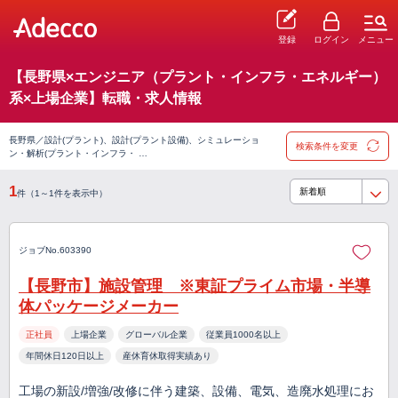
登録
ログイン
メニュー
【長野県×エンジニア（プラント・インフラ・エネルギー）
系×上場企業】転職・求人情報
長野県／設計(プラント)、設計(プラント設備)、シミュレーショ
検索条件を変更
ン・解析(プラント・インフラ・ …
1
件（1～1件を表示中）
ジョブNo.603390
【長野市】施設管理 ※東証プライム市場・半導
体パッケージメーカー
正社員
上場企業
グローバル企業
従業員1000名以上
年間休日120日以上
産休育休取得実績あり
工場の新設/増強/改修に伴う建築、設備、電気、造廃水処理にお