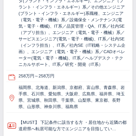
タ(プラント・インフラ・エネルギー)、エンジニア（プ
ラント・インフラ・エネルギー）系／その他エンジニア
(ブラント・インフラ・エネルギー)系職種、エンジニア
（電気・電子・機械）系／設備保全・メンテナンス(電
気・電子・機械)、IT系／品質管理・QA、IT系／社内SE
（アプリ担当）、エンジニア（電気・電子・機械）系／
サービスエンジニア(電気・電子・機械)、IT系／社内SE
（インフラ担当）、IT系／社内SE（IT戦略・システム企
画）、エンジニア（電気・電子・機械）系／CADオペレ
ーター(電気・電子・機械)、IT系／ヘルプデスク・テク
ニカルサポート、IT系／研究・開発（IT系）
258万円～258万円
福岡県、北海道、新潟県、京都府、富山県、青森県、岩
手県、石川県、愛知県、大阪府、広島県、福井県、埼玉
県、宮城県、秋田県、千葉県、山梨県、東京都、長野
県、山形県、神奈川県、福島県
【MUST】 下記条件に該当する方 ・居住地から近隣の都
道府県へ転居可能な方でエンジニアを目指してい…