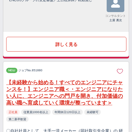
ENEOSグループの安定基盤／土日祝休み／転勤無し
コンサルタント
土屋 勇次
詳しく見る
NEW
ジョブNo.851880
【未経験から始める！すべてのエンジ二アにチャ
ンスを！】エンジニア職＜・エンジニアになりた
い人に、エンジニアへの門戸を開き、付加価値の
高い職へ育成していく環境が整っています＞
正社員
従業員1000名以上
年間休日120日以上
未経験可
第二新卒歓迎
〇自社社員として、大手一流メーカー（同社取引先企業）の 研