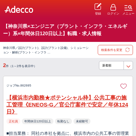
登録
ログイン
メニュー
【神奈川県×エンジニア（プラント・インフラ・エネルギ
ー）系×年間休日120日以上】転職・求人情報
神奈川県／設計(プラント)、設計(プラント設備)、シミュレーシ
検索条件を変更
ョン・解析(プラント・インフラ …
2
件（1～2件を表示中）
ジョブNo.862695
【横浜市内勤務★ポテンシャル枠】公共工事の施
工管理《ENEOS-G／官公庁案件で安定／年休124
日》
正社員
年間休日120日以上
転勤なし
未経験可
■担当業務： 同社の本社を拠点に、横浜市内の公共工事の管理業