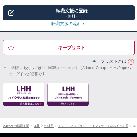
転職支援に登録
（無料）
転職支援の流れ
キープリスト
キープリストとは
※
ご利用にあたってはLHH転職エージェント（Adecco Group）のMyPageへ
のログインが必要です。
Adeccoの転職支援
九州
沖縄県
エンジニア（プラント・インフラ・エネルギー）系
エ