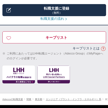
転職支援に登録
（無料）
転職支援の流れ
キープリスト
キープリストとは
※
ご利用にあたってはLHH転職エージェント（Adecco Group）のMyPageへ
のログインが必要です。
Adeccoの転職支援
関東
東京都
エンジニア（プラント・インフラ・エネルギー）系
エ