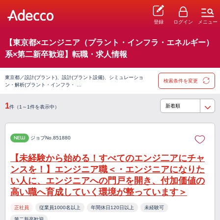
登録
ログイン
メニュー
【東京都×エンジニア（プラント・インフラ・エネルギー）
系×第二新卒歓迎】転職・求人情報
東京都／設計(プラント)、設計(プラント設備)、シミュレーショ
検索条件を変更
ン・解析(プラント・インフラ・ …
1
件（1～1件を表示中）
NEW
ジョブNo.851880
【未経験から始める！すべてのエンジ二アにチャ
ンスを！】エンジニア職＜・エンジニアになりた
い人に、エンジニアへの門戸を開き、付加価値の
高い職へ育成していく環境が整っています＞
正社員
従業員1000名以上
年間休日120日以上
未経験可
第二新卒歓迎