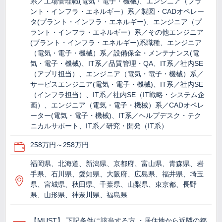
系／工場管理職(電気・電子・機械)、エンジニア（プラ
ント・インフラ・エネルギー）系／製図・CADオペレー
タ(プラント・インフラ・エネルギー)、エンジニア（プ
ラント・インフラ・エネルギー）系／その他エンジニア
(ブラント・インフラ・エネルギー)系職種、エンジニア
（電気・電子・機械）系／設備保全・メンテナンス(電
気・電子・機械)、IT系／品質管理・QA、IT系／社内SE
（アプリ担当）、エンジニア（電気・電子・機械）系／
サービスエンジニア(電気・電子・機械)、IT系／社内SE
（インフラ担当）、IT系／社内SE（IT戦略・システム企
画）、エンジニア（電気・電子・機械）系／CADオペレ
ーター(電気・電子・機械)、IT系／ヘルプデスク・テク
ニカルサポート、IT系／研究・開発（IT系）
258万円～258万円
福岡県、北海道、新潟県、京都府、富山県、青森県、岩
手県、石川県、愛知県、大阪府、広島県、福井県、埼玉
県、宮城県、秋田県、千葉県、山梨県、東京都、長野
県、山形県、神奈川県、福島県
【MUST】 下記条件に該当する方 ・居住地から近隣の都