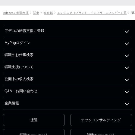
Adeccoの転職支援
関東
東京都
エンジニア（プラント・インフラ・エネルギー）系
第
アデコの転職支援に登録
MyPagログイン
転職のお仕事検索
転職支援について
公開中の求人検索
Q&A・お問い合わせ
企業情報
派遣
テックコンサルティング
転職エージェント
就活エージェント