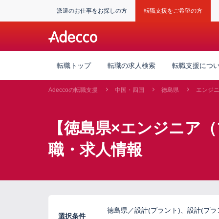
派遣のお仕事をお探しの方
転職支援をご希望の方
転職トップ
転職の求人検索
転職支援につ
Adeccoの転職支援
中国・四国
徳島県
エンジ
【徳島県×エンジニア
職・求人情報
徳島県／設計(プラント)、設計(プ
選択条件