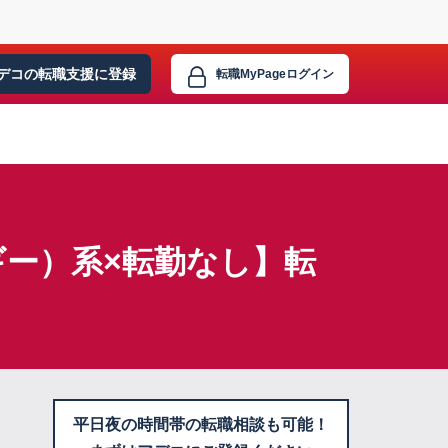
デコの転職支援に
登録
転職MyPage
ログイン
ー）系×転勤なし】転
平日夜の時間帯の転職相談も可能！