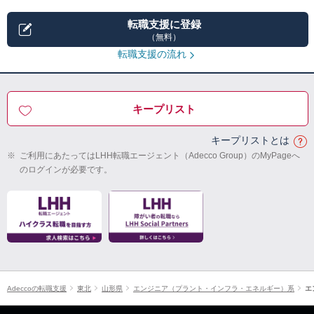
転職支援に登録
（無料）
転職支援の流れ
キープリスト
キープリストとは
※
ご利用にあたってはLHH転職エージェント（Adecco Group）のMyPageへ
のログインが必要です。
Adeccoの転職支援
東北
山形県
エンジニア（プラント・インフラ・エネルギー）系
エ