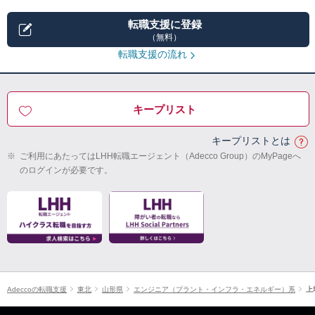
転職支援に登録
（無料）
転職支援の流れ
キープリスト
キープリストとは
※
ご利用にあたってはLHH転職エージェント（Adecco Group）のMyPageへ
のログインが必要です。
Adeccoの転職支援
東北
山形県
エンジニア（プラント・インフラ・エネルギー）系
上