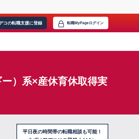
デコの転職支援に
登録
転職MyPage
ログイン
ー）系×産休育休取得実
平日夜の時間帯の転職相談も可能！