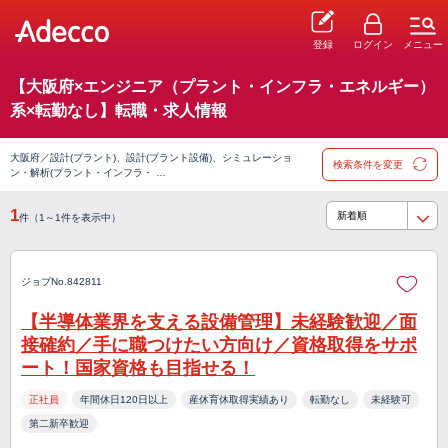
登録
ログイン
メニュー
【大阪府×エンジニア（プラント・インフラ・エネルギー）
系×転勤なし】転職・求人情報
大阪府／設計(プラント)、設計(プラント設備)、シミュレーショ
検索条件を変更
ン・解析(プラント・インフラ・ …
1
件（1～1件を表示中）
ジョブNo.842811
【半導体業界を支える設備管理】未経験歓迎／面
接確約／手に職つけたい方向け／資格取得をサポ
ート！国家資格も目指せる！
正社員
年間休日120日以上
産休育休取得実績あり
転勤なし
未経験可
第二新卒歓迎