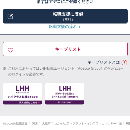
まずはアデコにご登録ください
転職支援に登録
（無料）
転職支援の流れ
キープリスト
キープリストとは
※
ご利用にあたってはLHH転職エージェント（Adecco Group）のMyPageへ
のログインが必要です。
Adeccoの転職支援
関西
大阪府
エンジニア（プラント・インフラ・エネルギー）系
転